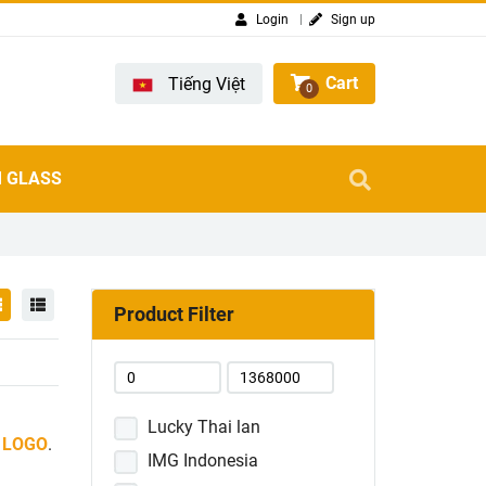
Login
Sign up
Cart
Tiếng Việt
0
 GLASS
Product Filter
Lucky Thai lan
C LOGO
.
IMG Indonesia