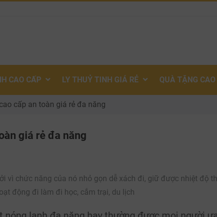
NH CAO CẤP
LY THUỶ TINH GIÁ RẺ
QUÀ TẶNG CAO
 cao cấp an toàn giá rẻ đa năng
toàn giá rẻ đa năng
i vì chức năng của nó nhỏ gọn dễ xách đi, giữ được nhiệt độ t
ạt động đi làm đi học, cắm trại, du lịch
ệt nóng lạnh đa năng hay thường được mọi người ưa