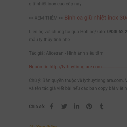
giữ nhiệt inox cao cấp này
Bình ca giữ nhiệt inox 3
>> XEM THÊM >>
Liên hệ với chúng tôi qua Hotline/zalo:
0938 62 
mẫu ly thủy tinh nhé
Tác giả: Alicetran - Hình ảnh siêu tầm
Nguồn tin:http://lythuytinhgiare.com------------------------------------
Chú ý: Bản quyền thuộc về lythuytinhgiare.com. Vu
và tên tác giả viết bài nếu các bạn copy bài viết 
Chia sẻ:
(*) Xem thêm