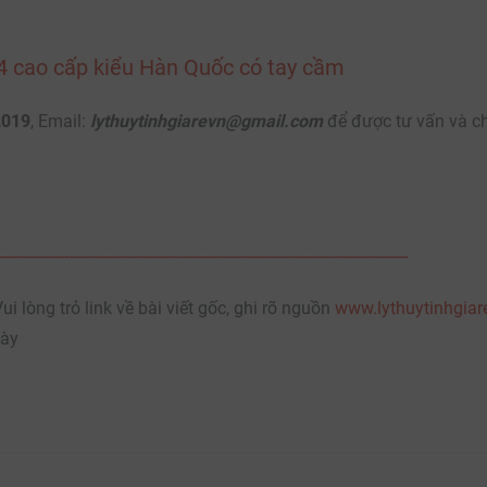
04 cao cấp kiểu Hàn Quốc có tay cầm
2019
, Email:
lythuytinhgiarevn@gmail.com
để được tư vấn và c
--------------------------------------------------------------------------------
i lòng trỏ link về bài viết gốc, ghi rõ nguồn
www.lythuytinhgia
này