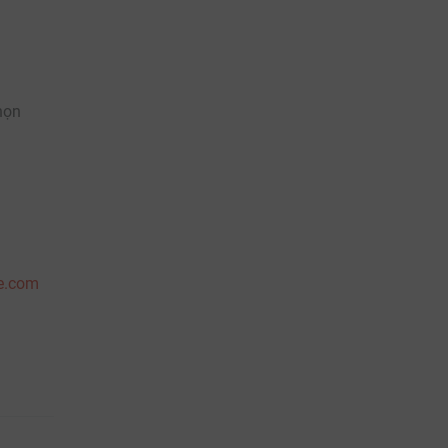
họn
re.com