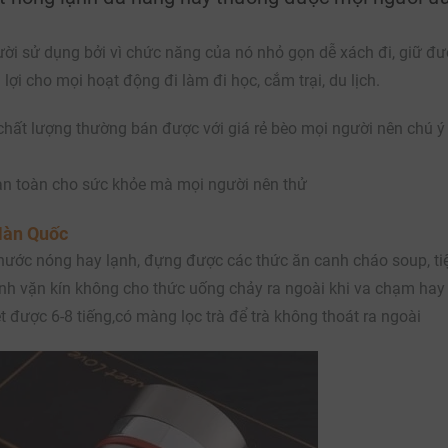
i sử dụng bởi vì chức năng của nó nhỏ gọn dễ xách đi, giữ đư
lợi cho mọi hoạt động đi làm đi học, cắm trại, du lịch.
chất lượng thường bán được với giá rẻ bèo mọi người nên chú ý
p an toàn cho sức khỏe mà mọi người nên thử
Hàn Quốc
ước nóng hay lạnh, đựng được các thức ăn canh cháo soup, tiện
bình vặn kín không cho thức uống chảy ra ngoài khi va chạm hay 
 được 6-8 tiếng,có màng lọc trà để trà không thoát ra ngoài