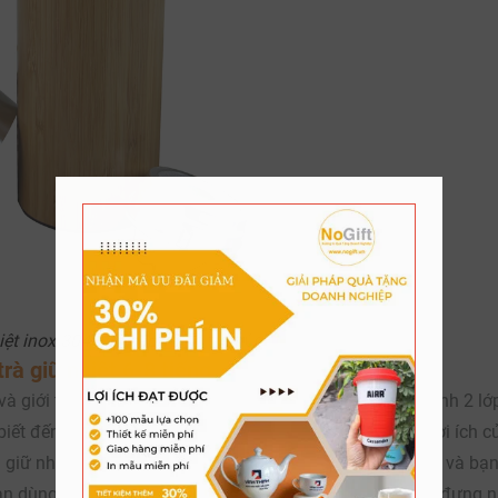
iệt inox 304 cao cấp
vỏ gỗ tre trúc
trà giữ nhiệt 6-8 tiếng
giới trẻ, người ta đã ra mắt sản phẩm mới bình thủy tinh 2 lớ
t đến và rất thích vì độ trong suốt lấp lánh cũng như lợi ích c
giữ nhiệt mà nó còn có 2 lớp thủy tinh tạo sự trong suốt và b
ạn dùng sẽ không thấy bình bị đổ mồ hôi ở thân bình khi đựng 