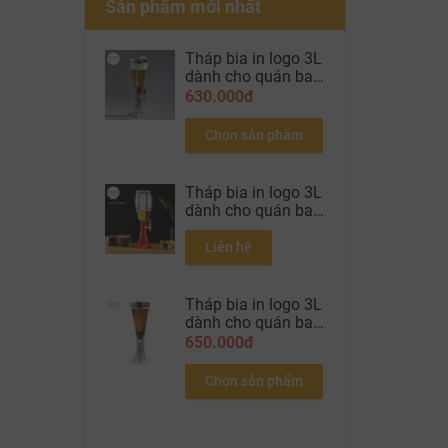
Sản phẩm mới nhất
Tháp bia in logo 3L
dành cho quán bar
nhà hàng bia màu
630.000đ
gold
Chọn sản phẩm
Tháp bia in logo 3L
dành cho quán bar
nhà hàng bia màu
đỏ
Liên hệ
Tháp bia in logo 3L
dành cho quán bar
nhà hàng bia màu
650.000đ
Silver
Chọn sản phẩm