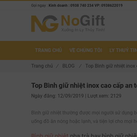
Gọi ngay :
Kinh doanh : 0938 740 234 VP: 0938622019
TRANG CHỦ
VỀ CHÚNG TÔI
LY THUỶ TI
Trang chủ
/
BLOG
/
Top Bình giữ nhiệt inox
Top Bình giữ nhiệt inox cao cấp an 
Ngày đăng:
12/09/2019 |
Lượt xem:
2129
Bình giữ nhiệt thường được mọi người sử dụng bở
uống đồ ăn nóng hoặc lạnh, và tiện lợi cho mọi ho
Bình giữ nhiệt
pha trà hay bình giữ nhi