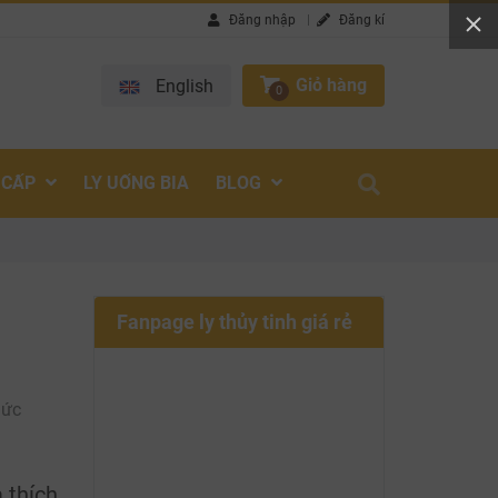
Đăng nhập
Đăng kí
Giỏ hàng
English
0
 CẤP
LY UỐNG BIA
BLOG
Fanpage ly thủy tinh giá rẻ
hức
 thích