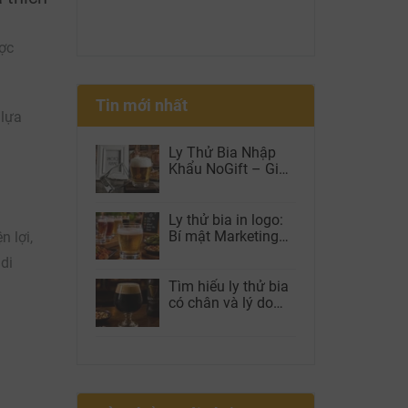
ợc
Tin mới nhất
 lựa
Ly Thử Bia Nhập
Khẩu NoGift – Giải
Pháp Được Brewery
Và Beer Club Tin
Dùng
Ly thử bia in logo:
Bí mật Marketing
 lợi,
giúp nhà hàng tăng
di
doanh thu, tăng
Check-in và giữ
Tìm hiểu ly thử bia
chân khách hàng
có chân và lý do
được nhiều nhà
hàng lựa chọn