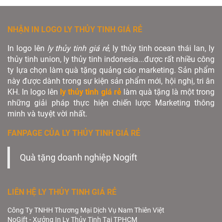
NHẬN IN LOGO LY THỦY TINH GIÁ RẺ
In logo lên
ly thủy tinh giá rẻ
, ly thủy tinh ocean thái lan, ly
thủy tinh union, ly thủy tinh indonesia...được rất nhiều công
ty lựa chọn làm quà tặng quảng cáo marketing. Sản phẩm
này được dành trong sự kiện sản phẩm mới, hội nghị, tri ân
KH. In logo lên
ly thủy tinh giá rẻ
làm quà tặng là một trong
những giải pháp thực hiện chiến lược Marketing thông
minh và tuyệt vời nhất.
FANPAGE CỦA LY THỦY TINH GIÁ RẺ
Quà tặng doanh nghiệp Nogift
LIÊN HỆ LY THỦY TINH GIÁ RẺ
Công Ty TNHH Thương Mại Dịch Vụ Nam Thiên Việt
NoGift - Xưởng In Ly Thủy Tinh Tại TPHCM