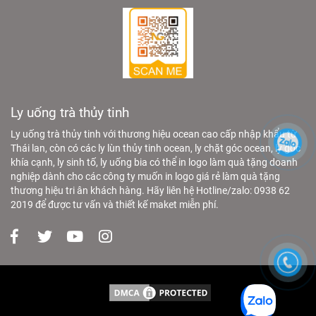
Ly uống trà thủy tinh
Ly uống trà thủy tinh với thương hiệu ocean cao cấp nhập khẩu từ
Thái lan, còn có các ly lùn thủy tinh ocean, ly chặt góc ocean, ly góc
khía cạnh, ly sinh tố, ly uống bia có thể in logo làm quà tặng doanh
nghiệp dành cho các công ty muốn in logo giá rẻ làm quà tặng
thương hiệu tri ân khách hàng. Hãy liên hệ Hotline/zalo: 0938 62
2019 để được tư vấn và thiết kế maket miễn phí.