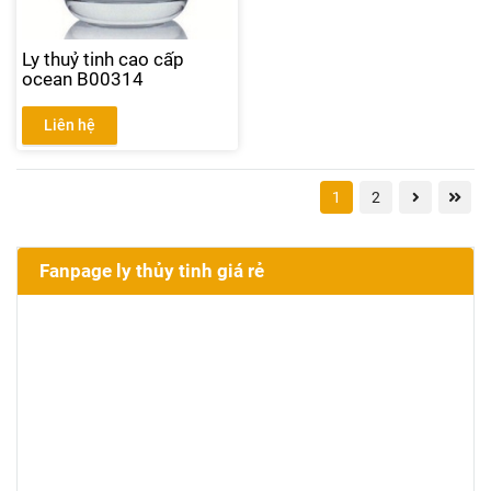
Ly thuỷ tinh cao cấp
ocean B00314
Liên hệ
1
2
Fanpage ly thủy tinh giá rẻ