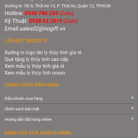
Xưởng in: 78/9, Thới An 13, P. Thới An, Quận 12, TPHCM
Hotline:
0938 740 234
(Zalo)
Kỹ Thuật:
0938 62 2019
(Zalo)
Email:
sales02@nogift.vn
LIÊN KẾT WEBSITE
Xưởng
in logo lên ly thủy tinh giá rẻ
Quà tặng
ly thủy tinh
cao cấp
Xem mẫu
ly th
ủy tinh giá rẻ
Xem mẫu
ly th
ủy
tinh ocean
CHÍNH SÁCH BÁN HÀNG
Điều khoản mua hàng
Chính sách bảo mật
Hướng dẫn đặt hàng online
ĐÁNH GIÁ CỦA KHÁCH HÀNG