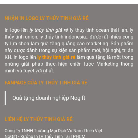
NHẬN IN LOGO LY THỦY TINH GIÁ RẺ
In logo lên
ly thủy tinh giá rẻ
, ly thủy tinh ocean thái lan, ly
thủy tinh union, ly thủy tinh indonesia...được rất nhiều công
ty lựa chọn làm quà tặng quảng cáo marketing. Sản phẩm
này được dành trong sự kiện sản phẩm mới, hội nghị, tri ân
KH. In logo lên
ly thủy tinh giá rẻ
làm quà tặng là một trong
những giải pháp thực hiện chiến lược Marketing thông
minh và tuyệt vời nhất.
FANPAGE CỦA LY THỦY TINH GIÁ RẺ
Quà tặng doanh nghiệp Nogift
LIÊN HỆ LY THỦY TINH GIÁ RẺ
Công Ty TNHH Thương Mại Dịch Vụ Nam Thiên Việt
NoGift - Xưởng In Ly Thủy Tinh Tại TPHCM