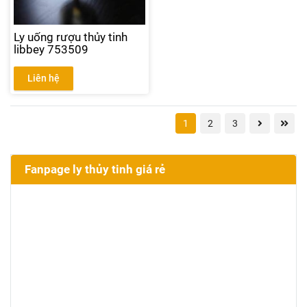
Ly uống rượu thủy tinh
libbey 753509
Liên hệ
1
2
3
Fanpage ly thủy tinh giá rẻ