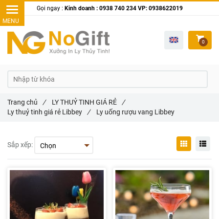
Gọi ngay :
Kinh doanh : 0938 740 234 VP: 0938622019
0
Trang chủ
/
LY THUỶ TINH GIÁ RẺ
/
Ly thuỷ tinh giá rẻ Libbey
/
Ly uống rượu vang Libbey
Sắp xếp: