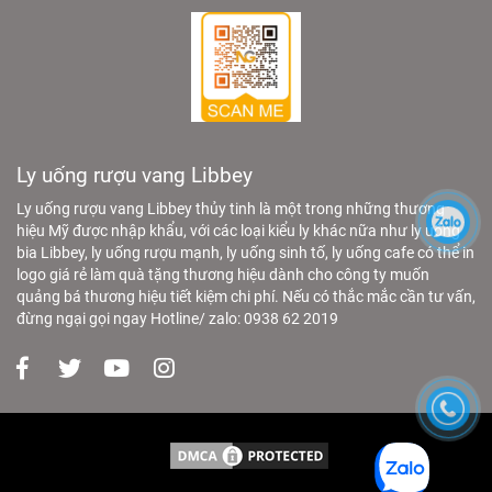
Ly uống rượu vang Libbey
Ly uống rượu vang Libbey thủy tinh là một trong những thương
hiệu Mỹ được nhập khẩu, với các loại kiểu ly khác nữa như ly uống
bia Libbey, ly uống rượu mạnh, ly uống sinh tố, ly uống cafe có thể in
logo giá rẻ làm quà tặng thương hiệu dành cho công ty muốn
quảng bá thương hiệu tiết kiệm chi phí. Nếu có thắc mắc cần tư vấn,
đừng ngại gọi ngay Hotline/ zalo: 0938 62 2019