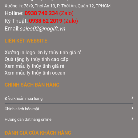
Xưởng in: 78/9, Thới An 13, P. Thới An, Quận 12, TPHCM
Hotline:
0938 740 234
(Zalo)
Kỹ Thuật:
0938 62 2019
(Zalo)
Email:
sales02@nogift.vn
LIÊN KẾT WEBSITE
Xưởng
in logo lên ly thủy tinh giá rẻ
Quà tặng
ly thủy tinh
cao cấp
Xem mẫu
ly th
ủy tinh giá rẻ
Xem mẫu
ly th
ủy
tinh ocean
CHÍNH SÁCH BÁN HÀNG
Điều khoản mua hàng
Chính sách bảo mật
Hướng dẫn đặt hàng online
ĐÁNH GIÁ CỦA KHÁCH HÀNG