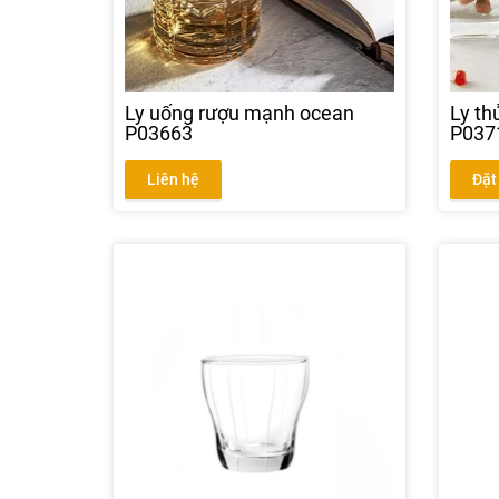
Ly uống rượu mạnh ocean
Ly th
P03663
P037
Liên hệ
Đặt