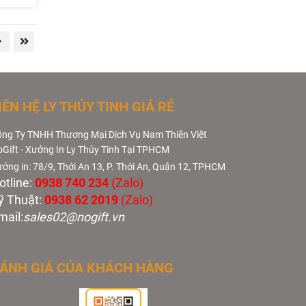
IÊN HỆ LY THỦY TINH GIÁ RẺ
ng Ty TNHH Thương Mại Dịch Vụ Nam Thiên Việt
Gift - Xưởng In Ly Thủy Tinh Tại TPHCM
ởng in: 78/9, Thới An 13, P. Thới An, Quận 12, TPHCM
otline:
0938 740 234
(Zalo)
ỹ Thuật:
0938 62 2019
(Zalo)
mail:
sales02@nogift.vn
ÁNH GIÁ CỦA KHÁCH HÀNG