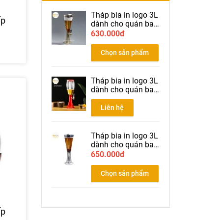
Tháp bia in logo 3L
ấp
dành cho quán bar
nhà hàng bia màu
630.000đ
gold
Chọn sản phẩm
Tháp bia in logo 3L
dành cho quán bar
nhà hàng bia màu
đỏ
Liên hệ
Tháp bia in logo 3L
dành cho quán bar
nhà hàng bia màu
650.000đ
Silver
Chọn sản phẩm
ấp