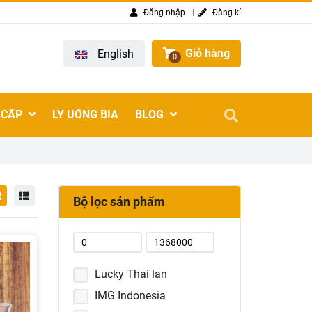
Đăng nhập
Đăng kí
Giỏ hàng
English
0
 CẤP
LY UỐNG BIA
BLOG
Bộ lọc sản phẩm
Lucky Thai lan
IMG Indonesia