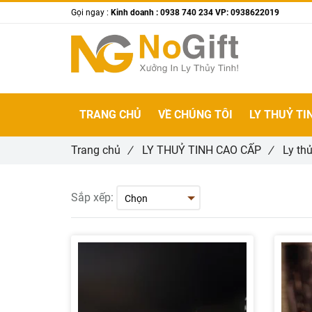
Gọi ngay :
Kinh doanh : 0938 740 234 VP: 0938622019
TRANG CHỦ
VỀ CHÚNG TÔI
LY THUỶ TI
Trang chủ
/
LY THUỶ TINH CAO CẤP
/
Ly th
Sắp xếp: