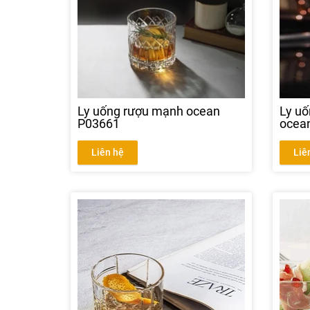
Ly uống rượu mạnh ocean
Ly uố
P03661
ocea
Liên hệ
Liê