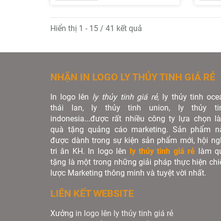
Hiển thị 1 - 15 / 41 kết quả
NHẬN IN LOGO LY THỦY TINH GIÁ RẺ
In logo lên
ly thủy tinh giá rẻ
, ly thủy tinh oce
thái lan, ly thủy tinh union, ly thủy ti
indonesia...được rất nhiều công ty lựa chọn l
quà tặng quảng cáo marketing. Sản phẩm n
được dành trong sự kiện sản phẩm mới, hội ngh
tri ân KH. In logo lên
ly thủy tinh giá rẻ
làm q
tặng là một trong những giải pháp thực hiện chi
lược Marketing thông minh và tuyệt vời nhất.
LIÊN KẾT WEBSITE
Xưởng
in logo lên ly thủy tinh giá rẻ