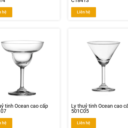
14
C18413
n hệ
Liên hệ
uỷ tinh Ocean cao cấp
Ly thuỷ tinh Ocean cao c
M07
501C05
n hệ
Liên hệ