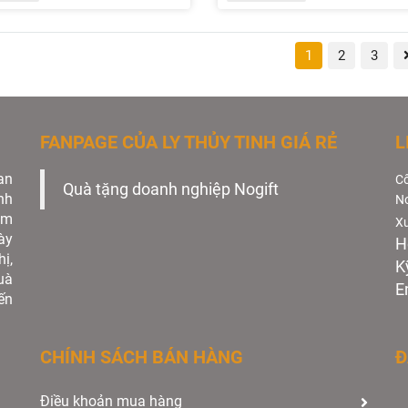
1
2
3
FANPAGE CỦA LY THỦY TINH GIÁ RẺ
L
an
Cô
Quà tặng doanh nghiệp Nogift
nh
No
àm
Xư
ày
H
ị,
K
uà
E
ến
CHÍNH SÁCH BÁN HÀNG
Đ
Điều khoản mua hàng