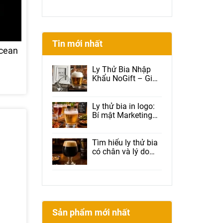
Tin mới nhất
ocean
Ly Thử Bia Nhập
Khẩu NoGift – Giải
Pháp Được Brewery
Và Beer Club Tin
Dùng
Ly thử bia in logo:
Bí mật Marketing
giúp nhà hàng tăng
doanh thu, tăng
Check-in và giữ
Tìm hiểu ly thử bia
chân khách hàng
có chân và lý do
được nhiều nhà
hàng lựa chọn
Sản phẩm mới nhất