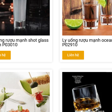
ng rượu mạnh shot glass
Ly uống rượu mạnh ocea
n P03010
P02910
n hệ
Liên hệ