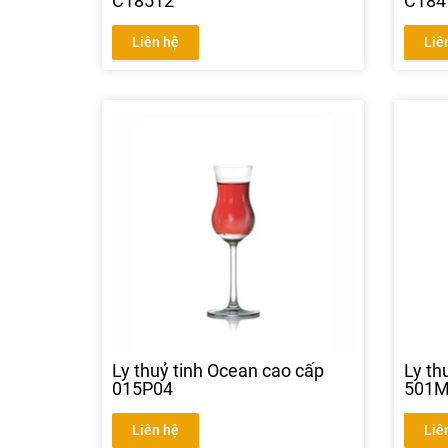
C18512
C184
Liên hệ
Liê
Ly thuỷ tinh Ocean cao cấp
Ly th
015P04
501
Liên hệ
Liê