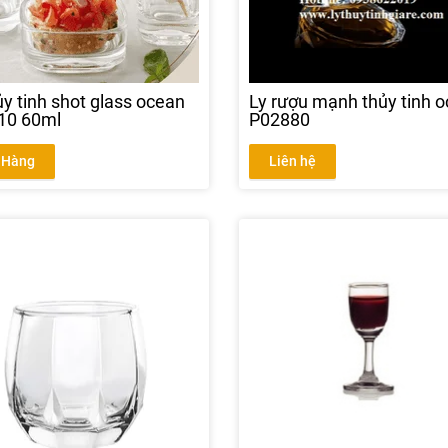
ủy tinh shot glass ocean
Ly rượu mạnh thủy tinh 
10 60ml
P02880
 Hàng
Liên hệ