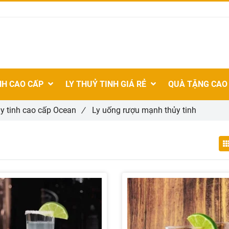
NH CAO CẤP
LY THUỶ TINH GIÁ RẺ
QUÀ TẶNG CAO
ủy tinh cao cấp Ocean
/
Ly uống rượu mạnh thủy tinh