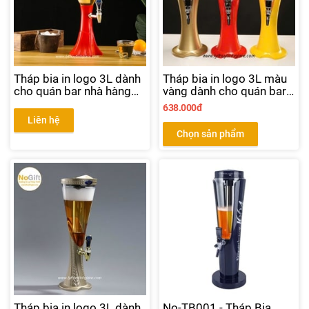
Tháp bia in logo 3L dành
Tháp bia in logo 3L màu
cho quán bar nhà hàng
vàng dành cho quán bar
bia màu đỏ
nhà hàng bia
638.000đ
Liên hệ
Chọn sản phẩm
Tháp bia in logo 3L dành
No-TB001 - Tháp Bia