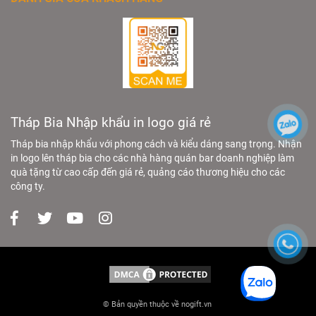
Tháp Bia Nhập khẩu in logo giá rẻ
Tháp bia nhập khẩu với phong cách và kiểu dáng sang trọng. Nhận
in logo lên tháp bia cho các nhà hàng quán bar doanh nghiệp làm
quà tặng từ cao cấp đến giá rẻ, quảng cáo thương hiệu cho các
công ty.
© Bản quyền thuộc về nogift.vn