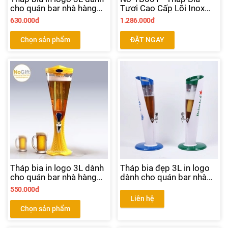
cho quán bar nhà hàng
Tươi Cao Cấp Lõi Inox
bia màu gold
2L- Nhập Khẩu Trực Tiếp
630.000đ
1.286.000đ
NoGift
Chọn sản phẩm
ĐẶT NGAY
Tháp bia in logo 3L dành
Tháp bia đẹp 3L in logo
cho quán bar nhà hàng
dành cho quán bar nhà
bia
hàng bia
550.000đ
Liên hệ
Chọn sản phẩm