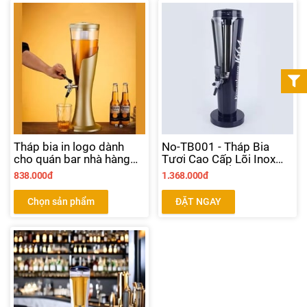
Tháp bia in logo dành
No-TB001 - Tháp Bia
cho quán bar nhà hàng
Tươi Cao Cấp Lõi Inox
bia
3L- Nhập Khẩu Trực Tiếp
838.000đ
1.368.000đ
NoGift
Chọn sản phẩm
ĐẶT NGAY