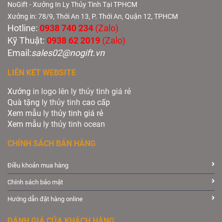
NoGift - Xưởng In Ly Thủy Tinh Tại TPHCM
Xưởng in: 78/9, Thới An 13, P. Thới An, Quận 12, TPHCM
Hotline:
0938 740 234
(Zalo)
Kỹ Thuật:
0938 62 2019
(Zalo)
Email:
sales02@nogift.vn
LIÊN KẾT WEBSITE
Xưởng
in logo lên ly thủy tinh giá rẻ
Quà tặng
ly thủy tinh
cao cấp
Xem mẫu
ly th
ủy tinh giá rẻ
Xem mẫu
ly th
ủy
tinh ocean
CHÍNH SÁCH BÁN HÀNG
Điều khoản mua hàng
Chính sách bảo mật
Hướng dẫn đặt hàng online
ĐÁNH GIÁ CỦA KHÁCH HÀNG