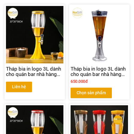
Tháp bia in logo 3L dành
Tháp bia in logo 3L dành
cho quán bar nhà hàng
cho quán bar nhà hàng
bia màu vàng
bia màu Silver
650.000đ
Liên hệ
Chọn sản phẩm