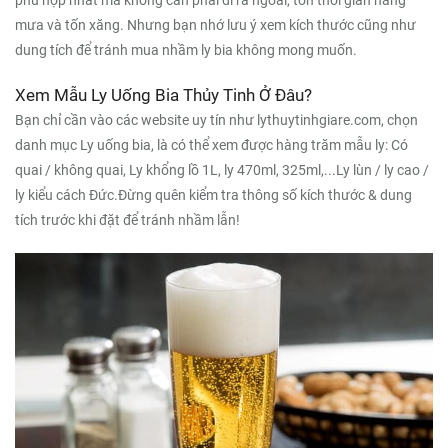
phù hợp nhất mà không cần phải đi ra ngoài, tốn thời gian nắng
mưa và tốn xăng. Nhưng bạn nhớ lưu ý xem kích thước cũng như
dung tích để tránh mua nhầm ly bia không mong muốn.
Xem Mẫu Ly Uống Bia Thủy Tinh Ở Đâu?
Bạn chỉ cần vào các website uy tín như lythuytinhgiare.com, chọn
danh mục Ly uống bia, là có thể xem được hàng trăm mẫu ly: Có
quai / không quai, Ly khổng lồ 1L, ly 470ml, 325ml,...Ly lùn / ly cao /
ly kiểu cách Đức.Đừng quên kiểm tra thông số kích thước & dung
tích trước khi đặt để tránh nhầm lẫn!