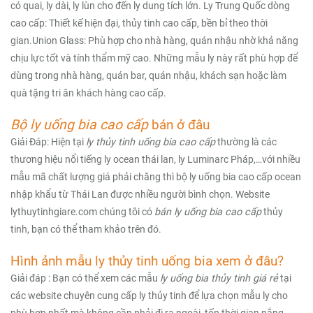
có quai, ly dài, ly lùn cho đến ly dung tích lớn. Ly Trung Quốc dòng
cao cấp: Thiết kế hiện đại, thủy tinh cao cấp, bền bỉ theo thời
gian.Union Glass: Phù hợp cho nhà hàng, quán nhậu nhờ khả năng
chịu lực tốt và tính thẩm mỹ cao. Những mẫu ly này rất phù hợp để
dùng trong nhà hàng, quán bar, quán nhậu, khách sạn hoặc làm
quà tặng tri ân khách hàng cao cấp.
Bộ ly uống bia cao cấp
bán ở đâu
Giải Đáp: Hiện tại
ly thủy tinh uống bia cao cấp
thường là các
thương hiệu nổi tiếng ly ocean thái lan, ly Luminarc Pháp,…với nhiều
mẫu mã chất lượng giá phải chăng thì bộ ly uống bia cao cấp ocean
nhập khẩu từ Thái Lan được nhiều người bình chọn. Website
lythuytinhgiare.com chúng tôi có
bán ly uống bia cao cấp
thủy
tinh, bạn có thể tham khảo trên đó.
Hình ảnh mẫu ly thủy tinh uống bia xem ở đâu?
Giải đáp : Bạn có thể xem các mẫu
ly uống bia thủy tinh giá rẻ
tại
các website chuyên cung cấp ly thủy tinh để lựa chọn mẫu ly cho