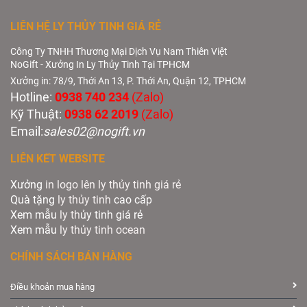
LIÊN HỆ LY THỦY TINH GIÁ RẺ
Công Ty TNHH Thương Mại Dịch Vụ Nam Thiên Việt
NoGift - Xưởng In Ly Thủy Tinh Tại TPHCM
Xưởng in: 78/9, Thới An 13, P. Thới An, Quận 12, TPHCM
Hotline:
0938 740 234
(Zalo)
Kỹ Thuật:
0938 62 2019
(Zalo)
Email:
sales02@nogift.vn
LIÊN KẾT WEBSITE
Xưởng
in logo lên ly thủy tinh giá rẻ
Quà tặng
ly thủy tinh
cao cấp
Xem mẫu
ly th
ủy tinh giá rẻ
Xem mẫu
ly th
ủy
tinh ocean
CHÍNH SÁCH BÁN HÀNG
Điều khoản mua hàng