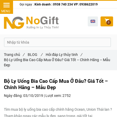
Gọi ngay :
Kinh doanh : 0938 740 234 VP: 0938622019
0
Trang chủ
/
BLOG
/
Hỏi đáp Ly thủy tinh
/
Bộ Ly Uống Bia Cao Cấp Mua Ở Đâu? Giá Tốt – Chính Hãng – Mẫu
Đẹp
Bộ Ly Uống Bia Cao Cấp Mua Ở Đâu? Giá Tốt –
Chính Hãng – Mẫu Đẹp
Ngày đăng:
03/10/2019 |
Lượt xem:
2752
Tìm mua bộ ly uống bia cao cấp chính hãng Ocean, Union Thái lan ?
Tham khảo ngay các mẫu ly đẹp, sang trọng, giá tốt tại