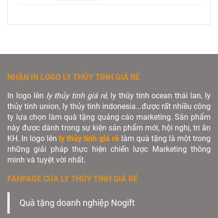
NHẬN IN LOGO LY THỦY TINH GIÁ RẺ
In logo lên
ly thủy tinh giá rẻ
, ly thủy tinh ocean thái lan, ly
thủy tinh union, ly thủy tinh indonesia...được rất nhiều công
ty lựa chọn làm quà tặng quảng cáo marketing. Sản phẩm
này được dành trong sự kiện sản phẩm mới, hội nghị, tri ân
KH. In logo lên
ly thủy tinh giá rẻ
làm quà tặng là một trong
những giải pháp thực hiện chiến lược Marketing thông
minh và tuyệt vời nhất.
FANPAGE CỦA LY THỦY TINH GIÁ RẺ
Quà tặng doanh nghiệp Nogift