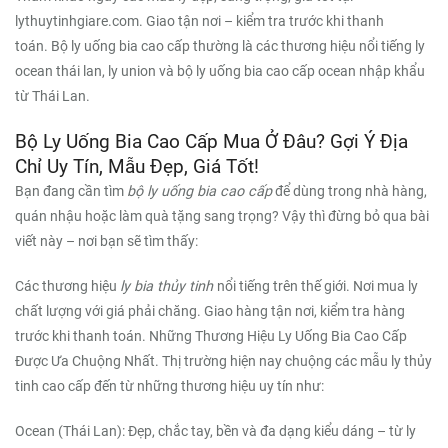
lythuytinhgiare.com. Giao tận nơi – kiểm tra trước khi thanh
toán. Bộ ly uống bia cao cấp thường là các thương hiệu nổi tiếng ly
ocean thái lan, ly union và bộ ly uống bia cao cấp ocean nhập khẩu
từ Thái Lan.
Bộ Ly Uống Bia Cao Cấp Mua Ở Đâu? Gợi Ý Địa
Chỉ Uy Tín, Mẫu Đẹp, Giá Tốt!
Bạn đang cần tìm
bộ ly uống bia cao cấp
để dùng trong nhà hàng,
quán nhậu hoặc làm quà tặng sang trọng? Vậy thì đừng bỏ qua bài
viết này – nơi bạn sẽ tìm thấy:
Các thương hiệu
ly bia thủy tinh
nổi tiếng trên thế giới. Nơi mua ly
chất lượng với giá phải chăng. Giao hàng tận nơi, kiểm tra hàng
trước khi thanh toán. Những Thương Hiệu Ly Uống Bia Cao Cấp
Được Ưa Chuộng Nhất. Thị trường hiện nay chuộng các mẫu ly thủy
tinh cao cấp đến từ những thương hiệu uy tín như:
Ocean (Thái Lan): Đẹp, chắc tay, bền và đa dạng kiểu dáng – từ ly