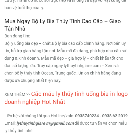
Lưu ý: Tránh đổ nước sôi trực tiếp và không va đập với vật cứng để
bảo vệ tuổi thọ của ly.
Mua Ngay Bộ Ly Bia Thủy Tinh Cao Cấp – Giao
Tận Nhà
Bạn đang tìm:
Bộ ly uống bia đẹp – chất.Bộ ly bia cao cấp chính hãng. Nơi bán uy
tín, hỗ trợ giao hàng tận nơi. Mẫu mã đa dạng, phù hợp nhu cầu sử
dụng & kinh doanh. Mẫu mã đẹp – giá hợp lý – chiết khấu tốt cho
đơn số lượng lớn. Truy cập ngay lythuytinhgiare.com – Xem và
chọn bộ ly thủy tinh Ocean, Trung quốc , Union chính hãng đang
được ưa chuộng nhất hiện nay.
Các mẫu ly thủy tinh uống bia in logo
XEM THÊM >>
doanh nghiệp Hot Nhất
Liên hệ với chúng tôi qua Hotline/zalo:
0938740234 - 0938 62 2019
,
Email:
lythuytinhgiarevn@gmail.com
để được tư vấn và chọn mẫu
ly thủy tinh nhé