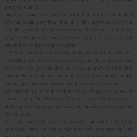
trong thời gian dài.
Tiếp theo là thiết kế đa dạng. Tại NoGift, bạn sẽ tìm thấy hàng loạt
mẫu mã và kiểu dáng khác nhau, từ ly hình ủng truyền thống của
Đức đến ly có chân đế cao sang trọng của Bỉ. Mỗi chiếc
ly thủy tinh
uống bia lớn
đều được thiết kế tinh xảo, giúp tạo nên phong cách
riêng biệt và nổi bật cho quán của bạn.
Không thể không nhắc đến dịch vụ chăm sóc khách hàng tuyệt vời.
NoGift không chỉ
bán ly uống bia cao cấp
mà còn cung cấp dịch vụ
tư vấn tận tình, giúp bạn chọn lựa những sản phẩm phù hợp nhất
với nhu cầu và phong cách của quán. Sự tận tâm và chuyên nghiệp
của đội ngũ NoGift sẽ khiến bạn cảm thấy yên tâm và hài lòng.
Bên cạnh đó, giá cả cạnh tranh là một yếu tố quan trọng. NoGift
cam kết mang đến những sản phẩm chất lượng với mức giá hợp lý
nhất, giúp bạn tối ưu hóa chi phí mà vẫn đảm bảo được sự độc đáo
và chất lượng.
Cuối cùng, quy trình nhập khẩu trực tiếp giúp NoGift đảm bảo
nguồn gốc xuất xứ rõ ràng và kiểm soát chất lượng chặt chẽ. Bạn