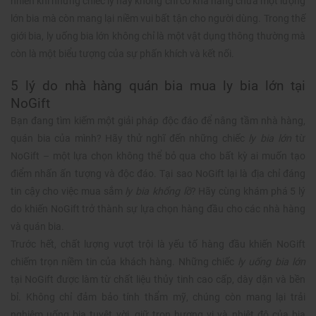
nhiên khi những chiếc ly này không chỉ có khả năng chứa một lượng
lớn bia mà còn mang lại niềm vui bất tận cho người dùng. Trong thế
giới bia, ly uống bia lớn không chỉ là một vật dụng thông thường mà
còn là một biểu tượng của sự phấn khích và kết nối.
5 lý do nhà hàng quán bia mua ly bia lớn tại
NoGift
Bạn đang tìm kiếm một giải pháp độc đáo để nâng tầm nhà hàng,
quán bia của mình? Hãy thử nghĩ đến những chiếc
ly bia lớn
từ
NoGift – một lựa chọn không thể bỏ qua cho bất kỳ ai muốn tạo
điểm nhấn ấn tượng và độc đáo. Tại sao NoGift lại là địa chỉ đáng
tin cậy cho việc mua sắm
ly bia khổng lồ
? Hãy cùng khám phá 5 lý
do khiến NoGift trở thành sự lựa chọn hàng đầu cho các nhà hàng
và quán bia.
Trước hết, chất lượng vượt trội là yếu tố hàng đầu khiến NoGift
chiếm trọn niềm tin của khách hàng. Những chiếc
ly uống bia lớn
tại NoGift được làm từ chất liệu thủy tinh cao cấp, dày dặn và bền
bỉ. Không chỉ đảm bảo tính thẩm mỹ, chúng còn mang lại trải
nghiệm uống bia tuyệt vời, giữ trọn hương vị và nhiệt độ của bia