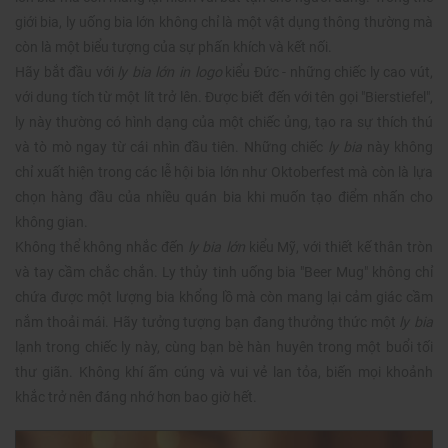
giới bia, ly uống bia lớn không chỉ là một vật dụng thông thường mà
còn là một biểu tượng của sự phấn khích và kết nối.
Hãy bắt đầu với
ly bia lớn in logo
kiểu Đức - những chiếc ly cao vút,
với dung tích từ một lít trở lên. Được biết đến với tên gọi "Bierstiefel",
ly này thường có hình dạng của một chiếc ủng, tạo ra sự thích thú
và tò mò ngay từ cái nhìn đầu tiên. Những chiếc
ly bia
này không
chỉ xuất hiện trong các lễ hội bia lớn như Oktoberfest mà còn là lựa
chọn hàng đầu của nhiều quán bia khi muốn tạo điểm nhấn cho
không gian.
Không thể không nhắc đến
ly bia lớn
kiểu Mỹ, với thiết kế thân tròn
và tay cầm chắc chắn. Ly thủy tinh uống bia "Beer Mug" không chỉ
chứa được một lượng bia khổng lồ mà còn mang lại cảm giác cầm
nắm thoải mái. Hãy tưởng tượng bạn đang thưởng thức một
ly bia
lạnh trong chiếc ly này, cùng bạn bè hàn huyên trong một buổi tối
thư giãn. Không khí ấm cúng và vui vẻ lan tỏa, biến mọi khoảnh
khắc trở nên đáng nhớ hơn bao giờ hết.