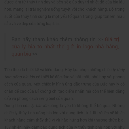
được làm từ thủy tinh dày và bền sẽ giúp duy trì nhiệt độ của bia lâu
hơn, mang lại trải nghiệm uống tuyệt vời cho khách hàng. Độ trong
suốt của thủy tinh cũng là một yếu tố quan trọng, giúp tôn lên màu
sắc và vẻ đẹp của từng loại bia.
Bạn hãy tham khảo thêm thông tin >>
Giá trị
của ly bia to nhất thế giới in logo nhà hàng,
quán bia
<<
Tiếp theo là thiết kế và kiểu dáng. Hãy lựa chọn những chiếc
ly thủy
tinh uống bia lớn
có thiết kế độc đáo và bắt mắt, phù hợp với phong
cách của quán. Một chiếc ly hình ủng đặc trưng của Đức hay ly có
chân đế cao của Bỉ không chỉ tạo điểm nhấn mà còn thể hiện đẳng
cấp và phong cách riêng biệt của quán.
Dung tích của
ly bia lớn
cũng là yếu tố không thể bỏ qua. Những
chiếc ly thủy tinh uống bia lớn với dung tích từ 1 lít trở lên sẽ khiến
khách hàng cảm thấy thú vị và hào hứng hơn khi thưởng thức bia.
Tuy nhiên, hãy đảm bảo dung tích của ly thủy tinh phù hợp với nhu