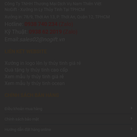
Công Ty TNHH Thương Mại Dịch Vụ Nam Thiên Việt
NoGift - Xưởng In Ly Thủy Tinh Tại TPHCM
Xưởng in: 78/9, Thới An 13, P. Thới An, Quận 12, TPHCM
Hotline:
0938 740 234
(Zalo)
Kỹ Thuật:
0938 62 2019
(Zalo)
Email:
sales02@nogift.vn
LIÊN KẾT WEBSITE
Xưởng
in logo lên ly thủy tinh giá rẻ
Quà tặng
ly thủy tinh
cao cấp
Xem mẫu
ly th
ủy tinh giá rẻ
Xem mẫu
ly th
ủy
tinh ocean
CHÍNH SÁCH BÁN HÀNG
Điều khoản mua hàng
Chính sách bảo mật
Hướng dẫn đặt hàng online