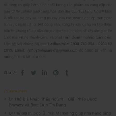
rõ ràng, có giấy kiểm định chất lượng sản phẩm, có cung cấp các
giấy tờ VAT, phiếu giao hàng, hóa đơn đầy đủ. Quà tặng NoGift luôn
là đối tác tin cậy và đáng tin cậy của các doanh nghiệp trong các
lĩnh vực ngân hàng, bất động sản, công ty xây dựng và tập đoàn
bán lẻ. Chúng tôi tự hào được hợp tác cùng bạn để xây dựng chiến
lược marketing thành công và phát triển doanh nghiệp toàn diện.
Liên hệ với chúng tôi qua
Hotline/zalo: 0938 740 234 - 0938 62
2019, Email:
lythuytinhgiarevn@gmail.com
để được tư vấn và
miễn phí thiết kế mẫu nhé.
Chia sẻ:
(*) Xem thêm
Ly Thử Bia Nhập Khẩu NoGift – Giải Pháp Được
Brewery Và Beer Club Tin Dùng
Ly thử bia in logo: Bí mật Marketing giúp nhà hàng tăng