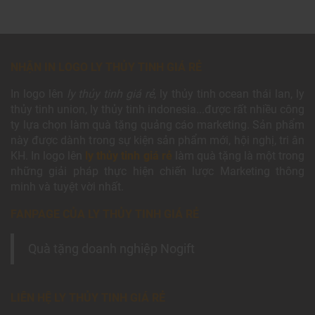
NHẬN IN LOGO LY THỦY TINH GIÁ RẺ
In logo lên
ly thủy tinh giá rẻ
, ly thủy tinh ocean thái lan, ly
thủy tinh union, ly thủy tinh indonesia...được rất nhiều công
ty lựa chọn làm quà tặng quảng cáo marketing. Sản phẩm
này được dành trong sự kiện sản phẩm mới, hội nghị, tri ân
KH. In logo lên
ly thủy tinh giá rẻ
làm quà tặng là một trong
những giải pháp thực hiện chiến lược Marketing thông
minh và tuyệt vời nhất.
FANPAGE CỦA LY THỦY TINH GIÁ RẺ
Quà tặng doanh nghiệp Nogift
LIÊN HỆ LY THỦY TINH GIÁ RẺ