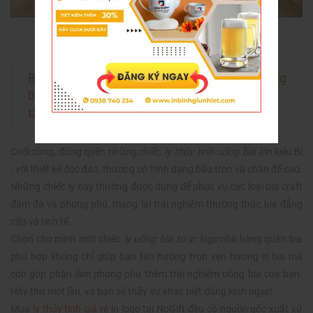
Ly uống bia lớn được nhập khẩu tại NoGift
Bạn hãy tham khảo thêm >>
Cách chọn ly uống
bia phù hợp để tăng hương vị cho khách hàng
tạo ấn tượng khó quên
<<
Cuối cùng, đừng quên những chiếc
ly thủy tinh uống bia lớn
kiểu Bỉ
- với thiết kế độc đáo, thường có hình dạng bầu tròn và chân đế cao.
Những chiếc ly này thường được dùng để phục vụ các loại bia craft
đậm đà và phong phú, mang lại trải nghiệm thưởng thức bia đẳng
cấp và tinh tế.
Chọn cho mình một chiếc
ly uống bia to in logo
nhà hàng quán bia
phù hợp không chỉ giúp bạn tận hưởng trọn vẹn hương vị bia mà
còn góp phần làm phong phú thêm trải nghiệm uống bia của bạn.
Hãy thử một lần, và bạn sẽ thấy sự khác biệt đáng kinh ngạc!
Mua
ly thủy tinh giá rẻ
in logo tại NoGift đều có nguồn gốc xuất xứ