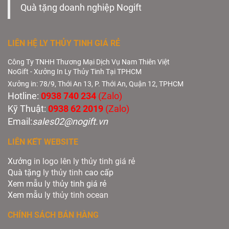
Quà tặng doanh nghiệp Nogift
LIÊN HỆ LY THỦY TINH GIÁ RẺ
Công Ty TNHH Thương Mại Dịch Vụ Nam Thiên Việt
NoGift - Xưởng In Ly Thủy Tinh Tại TPHCM
Xưởng in: 78/9, Thới An 13, P. Thới An, Quận 12, TPHCM
Hotline:
0938 740 234
(Zalo)
Kỹ Thuật:
0938 62 2019
(Zalo)
Email:
sales02@nogift.vn
LIÊN KẾT WEBSITE
Xưởng
in logo lên ly thủy tinh giá rẻ
Quà tặng
ly thủy tinh
cao cấp
Xem mẫu
ly th
ủy tinh giá rẻ
Xem mẫu
ly th
ủy
tinh ocean
CHÍNH SÁCH BÁN HÀNG