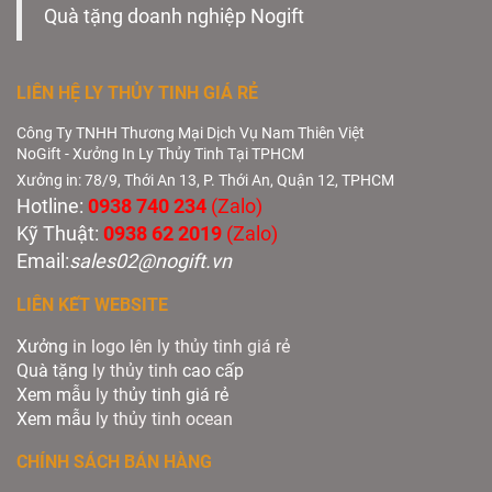
Quà tặng doanh nghiệp Nogift
LIÊN HỆ LY THỦY TINH GIÁ RẺ
Công Ty TNHH Thương Mại Dịch Vụ Nam Thiên Việt
NoGift - Xưởng In Ly Thủy Tinh Tại TPHCM
Xưởng in: 78/9, Thới An 13, P. Thới An, Quận 12, TPHCM
Hotline:
0938 740 234
(Zalo)
Kỹ Thuật:
0938 62 2019
(Zalo)
Email:
sales02@nogift.vn
LIÊN KẾT WEBSITE
Xưởng
in logo lên ly thủy tinh giá rẻ
Quà tặng
ly thủy tinh
cao cấp
Xem mẫu
ly th
ủy tinh giá rẻ
Xem mẫu
ly th
ủy
tinh ocean
CHÍNH SÁCH BÁN HÀNG