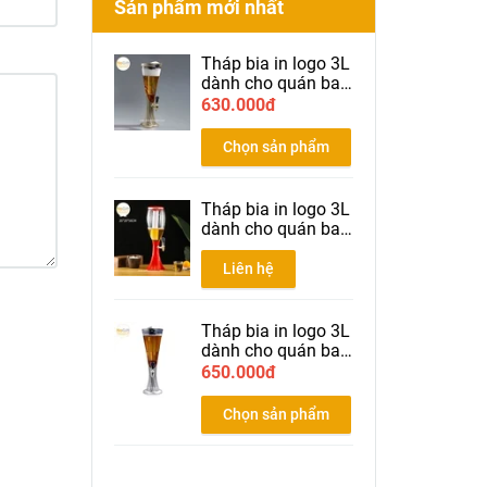
Sản phẩm mới nhất
Tháp bia in logo 3L
dành cho quán bar
nhà hàng bia màu
630.000đ
gold
Chọn sản phẩm
Tháp bia in logo 3L
dành cho quán bar
nhà hàng bia màu
đỏ
Liên hệ
Tháp bia in logo 3L
dành cho quán bar
nhà hàng bia màu
650.000đ
Silver
Chọn sản phẩm