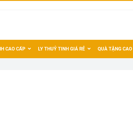
NH CAO CẤP
LY THUỶ TINH GIÁ RẺ
QUÀ TẶNG CAO