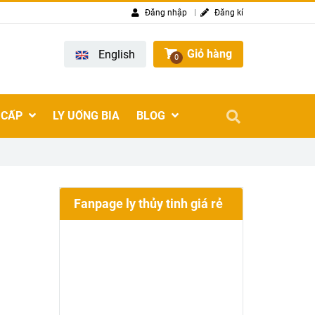
Đăng nhập
Đăng kí
Giỏ hàng
English
0
 CẤP
LY UỐNG BIA
BLOG
Fanpage ly thủy tinh giá rẻ