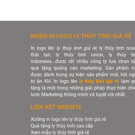
NHẬN IN LOGO LY THỦY TINH GIÁ RẺ
In logo lên
ly thủy tinh giá rẻ
, ly thủy tinh oce
thái lan, ly thủy tinh union, ly thủy ti
indonesia...được rất nhiều công ty lựa chọn l
quà tặng quảng cáo marketing. Sản phẩm n
được dành trong sự kiện sản phẩm mới, hội ngh
tri ân KH. In logo lên
ly thủy tinh giá rẻ
làm q
tặng là một trong những giải pháp thực hiện chi
lược Marketing thông minh và tuyệt vời nhất.
LIÊN KẾT WEBSITE
Xưởng
in logo lên ly thủy tinh giá rẻ
Quà tặng
ly thủy tinh
cao cấp
Xem mẫu
ly th
ủy tinh giá rẻ