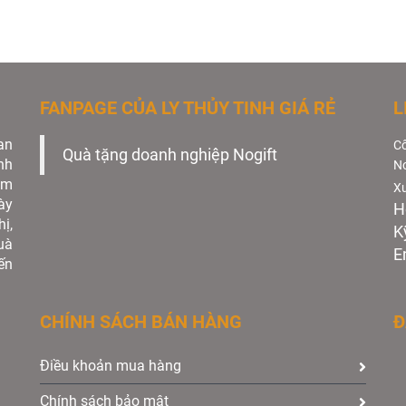
FANPAGE CỦA LY THỦY TINH GIÁ RẺ
L
an
Cô
Quà tặng doanh nghiệp Nogift
nh
No
àm
Xư
ày
H
ị,
K
uà
E
ến
CHÍNH SÁCH BÁN HÀNG
Đ
Điều khoản mua hàng
Chính sách bảo mật