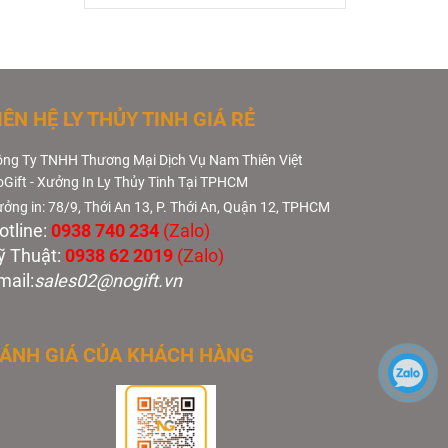
IÊN HỆ LY THỦY TINH GIÁ RẺ
ng Ty TNHH Thương Mại Dịch Vụ Nam Thiên Việt
Gift - Xưởng In Ly Thủy Tinh Tại TPHCM
ởng in: 78/9, Thới An 13, P. Thới An, Quận 12, TPHCM
otline:
0938 740 234
(Zalo)
ỹ Thuật:
0938 62 2019
(Zalo)
mail:
sales02@nogift.vn
ÁNH GIÁ CỦA KHÁCH HÀNG