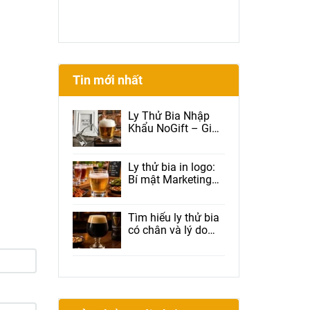
Tin mới nhất
Ly Thử Bia Nhập
Khẩu NoGift – Giải
Pháp Được Brewery
Và Beer Club Tin
Dùng
Ly thử bia in logo:
Bí mật Marketing
giúp nhà hàng tăng
doanh thu, tăng
Check-in và giữ
Tìm hiểu ly thử bia
chân khách hàng
có chân và lý do
được nhiều nhà
hàng lựa chọn