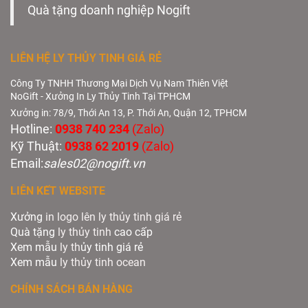
Quà tặng doanh nghiệp Nogift
LIÊN HỆ LY THỦY TINH GIÁ RẺ
Công Ty TNHH Thương Mại Dịch Vụ Nam Thiên Việt
NoGift - Xưởng In Ly Thủy Tinh Tại TPHCM
Xưởng in: 78/9, Thới An 13, P. Thới An, Quận 12, TPHCM
Hotline:
0938 740 234
(Zalo)
Kỹ Thuật:
0938 62 2019
(Zalo)
Email:
sales02@nogift.vn
LIÊN KẾT WEBSITE
Xưởng
in logo lên ly thủy tinh giá rẻ
Quà tặng
ly thủy tinh
cao cấp
Xem mẫu
ly th
ủy tinh giá rẻ
Xem mẫu
ly th
ủy
tinh ocean
CHÍNH SÁCH BÁN HÀNG