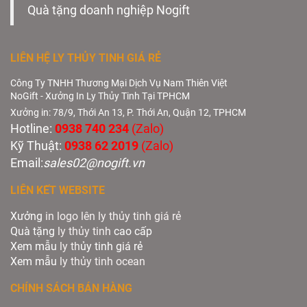
Quà tặng doanh nghiệp Nogift
LIÊN HỆ LY THỦY TINH GIÁ RẺ
Công Ty TNHH Thương Mại Dịch Vụ Nam Thiên Việt
NoGift - Xưởng In Ly Thủy Tinh Tại TPHCM
Xưởng in: 78/9, Thới An 13, P. Thới An, Quận 12, TPHCM
Hotline:
0938 740 234
(Zalo)
Kỹ Thuật:
0938 62 2019
(Zalo)
Email:
sales02@nogift.vn
LIÊN KẾT WEBSITE
Xưởng
in logo lên ly thủy tinh giá rẻ
Quà tặng
ly thủy tinh
cao cấp
Xem mẫu
ly th
ủy tinh giá rẻ
Xem mẫu
ly th
ủy
tinh ocean
CHÍNH SÁCH BÁN HÀNG