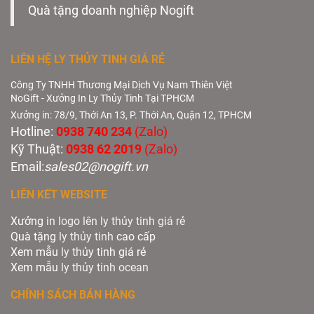
Quà tặng doanh nghiệp Nogift
LIÊN HỆ LY THỦY TINH GIÁ RẺ
Công Ty TNHH Thương Mại Dịch Vụ Nam Thiên Việt
NoGift - Xưởng In Ly Thủy Tinh Tại TPHCM
Xưởng in: 78/9, Thới An 13, P. Thới An, Quận 12, TPHCM
Hotline:
0938 740 234
(Zalo)
Kỹ Thuật:
0938 62 2019
(Zalo)
Email:
sales02@nogift.vn
LIÊN KẾT WEBSITE
Xưởng
in logo lên ly thủy tinh giá rẻ
Quà tặng
ly thủy tinh
cao cấp
Xem mẫu
ly th
ủy tinh giá rẻ
Xem mẫu
ly th
ủy
tinh ocean
CHÍNH SÁCH BÁN HÀNG