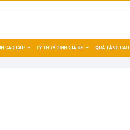
NH CAO CẤP
LY THUỶ TINH GIÁ RẺ
QUÀ TẶNG CAO