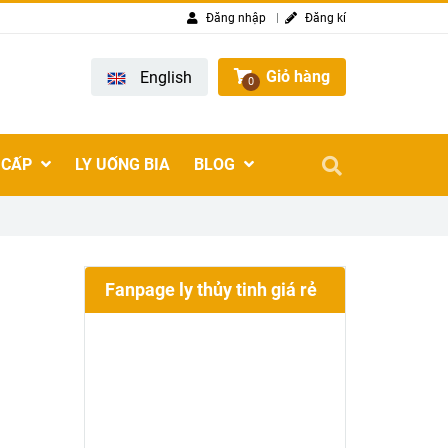
Đăng nhập
Đăng kí
Giỏ hàng
English
0
 CẤP
LY UỐNG BIA
BLOG
Fanpage ly thủy tinh giá rẻ