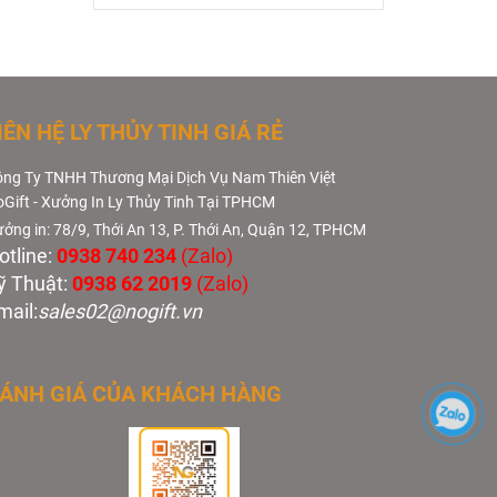
IÊN HỆ LY THỦY TINH GIÁ RẺ
ng Ty TNHH Thương Mại Dịch Vụ Nam Thiên Việt
Gift - Xưởng In Ly Thủy Tinh Tại TPHCM
ởng in: 78/9, Thới An 13, P. Thới An, Quận 12, TPHCM
otline:
0938 740 234
(Zalo)
ỹ Thuật:
0938 62 2019
(Zalo)
mail:
sales02@nogift.vn
ÁNH GIÁ CỦA KHÁCH HÀNG