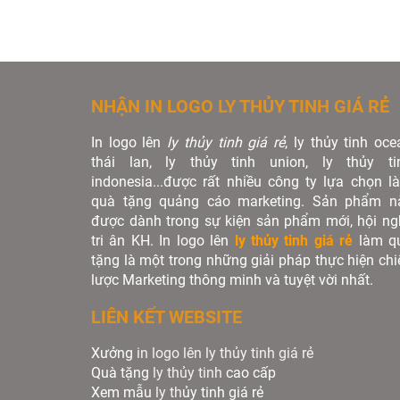
NHẬN IN LOGO LY THỦY TINH GIÁ RẺ
In logo lên
ly thủy tinh giá rẻ
, ly thủy tinh oce
thái lan, ly thủy tinh union, ly thủy ti
indonesia...được rất nhiều công ty lựa chọn l
quà tặng quảng cáo marketing. Sản phẩm n
được dành trong sự kiện sản phẩm mới, hội ngh
tri ân KH. In logo lên
ly thủy tinh giá rẻ
làm q
tặng là một trong những giải pháp thực hiện chi
lược Marketing thông minh và tuyệt vời nhất.
LIÊN KẾT WEBSITE
Xưởng
in logo lên ly thủy tinh giá rẻ
Quà tặng
ly thủy tinh
cao cấp
Xem mẫu
ly th
ủy tinh giá rẻ