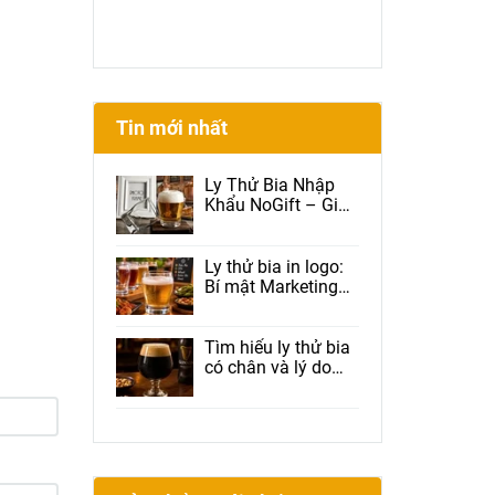
Tin mới nhất
Ly Thử Bia Nhập
Khẩu NoGift – Giải
Pháp Được Brewery
Và Beer Club Tin
Dùng
Ly thử bia in logo:
Bí mật Marketing
giúp nhà hàng tăng
doanh thu, tăng
Check-in và giữ
Tìm hiểu ly thử bia
chân khách hàng
có chân và lý do
được nhiều nhà
hàng lựa chọn