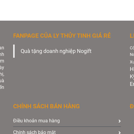
FANPAGE CỦA LY THỦY TINH GIÁ RẺ
L
an
Cô
Quà tặng doanh nghiệp Nogift
nh
No
àm
Xư
ày
H
ị,
K
uà
E
ến
CHÍNH SÁCH BÁN HÀNG
Đ
Điều khoản mua hàng
Chính sách bảo mật