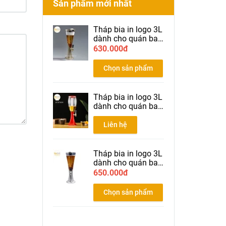
Sản phẩm mới nhất
Tháp bia in logo 3L
dành cho quán bar
nhà hàng bia màu
630.000đ
gold
Chọn sản phẩm
Tháp bia in logo 3L
dành cho quán bar
nhà hàng bia màu
đỏ
Liên hệ
Tháp bia in logo 3L
dành cho quán bar
nhà hàng bia màu
650.000đ
Silver
Chọn sản phẩm