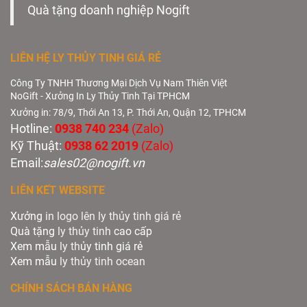
Quà tặng doanh nghiệp Nogift
LIÊN HỆ LY THỦY TINH GIÁ RẺ
Công Ty TNHH Thương Mại Dịch Vụ Nam Thiên Việt
NoGift - Xưởng In Ly Thủy Tinh Tại TPHCM
Xưởng in: 78/9, Thới An 13, P. Thới An, Quận 12, TPHCM
Hotline:
0938 740 234
(Zalo)
Kỹ Thuật:
0938 62 2019
(Zalo)
Email:
sales02@nogift.vn
LIÊN KẾT WEBSITE
Xưởng
in logo lên ly thủy tinh giá rẻ
Quà tặng
ly thủy tinh
cao cấp
Xem mẫu
ly th
ủy tinh giá rẻ
Xem mẫu
ly th
ủy
tinh ocean
CHÍNH SÁCH BÁN HÀNG