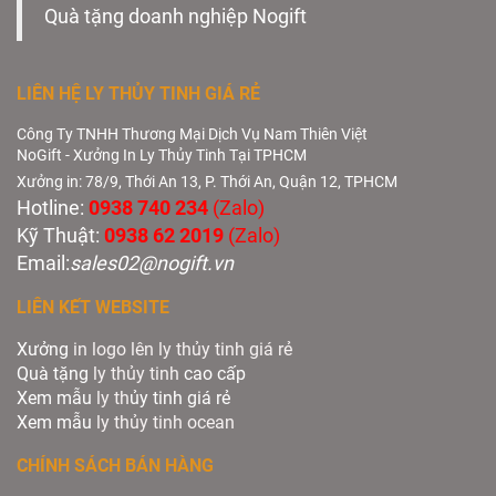
Quà tặng doanh nghiệp Nogift
LIÊN HỆ LY THỦY TINH GIÁ RẺ
Công Ty TNHH Thương Mại Dịch Vụ Nam Thiên Việt
NoGift - Xưởng In Ly Thủy Tinh Tại TPHCM
Xưởng in: 78/9, Thới An 13, P. Thới An, Quận 12, TPHCM
Hotline:
0938 740 234
(Zalo)
Kỹ Thuật:
0938 62 2019
(Zalo)
Email:
sales02@nogift.vn
LIÊN KẾT WEBSITE
Xưởng
in logo lên ly thủy tinh giá rẻ
Quà tặng
ly thủy tinh
cao cấp
Xem mẫu
ly th
ủy tinh giá rẻ
Xem mẫu
ly th
ủy
tinh ocean
CHÍNH SÁCH BÁN HÀNG