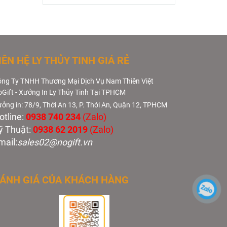
IÊN HỆ LY THỦY TINH GIÁ RẺ
ng Ty TNHH Thương Mại Dịch Vụ Nam Thiên Việt
Gift - Xưởng In Ly Thủy Tinh Tại TPHCM
ởng in: 78/9, Thới An 13, P. Thới An, Quận 12, TPHCM
otline:
0938 740 234
(Zalo)
ỹ Thuật:
0938 62 2019
(Zalo)
mail:
sales02@nogift.vn
ÁNH GIÁ CỦA KHÁCH HÀNG