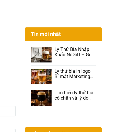
Tin mới nhất
Ly Thử Bia Nhập
Khẩu NoGift – Giải
Pháp Được Brewery
Và Beer Club Tin
Dùng
Ly thử bia in logo:
Bí mật Marketing
giúp nhà hàng tăng
doanh thu, tăng
Check-in và giữ
Tìm hiểu ly thử bia
chân khách hàng
có chân và lý do
được nhiều nhà
hàng lựa chọn