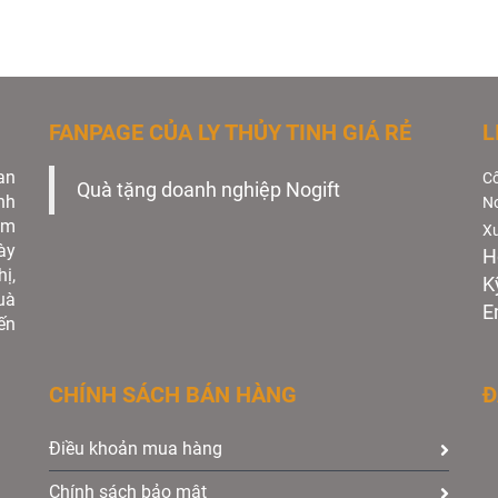
FANPAGE CỦA LY THỦY TINH GIÁ RẺ
L
an
Cô
Quà tặng doanh nghiệp Nogift
nh
No
àm
Xư
ày
H
ị,
K
uà
E
ến
CHÍNH SÁCH BÁN HÀNG
Đ
Điều khoản mua hàng
Chính sách bảo mật