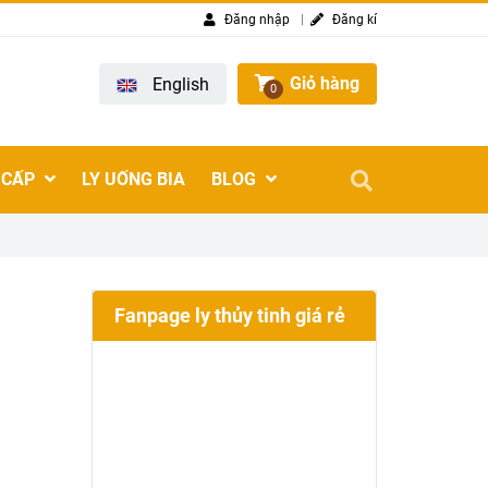
Đăng nhập
Đăng kí
Giỏ hàng
English
0
 CẤP
LY UỐNG BIA
BLOG
Fanpage ly thủy tinh giá rẻ