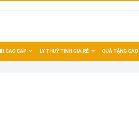
NH CAO CẤP
LY THUỶ TINH GIÁ RẺ
QUÀ TẶNG CAO