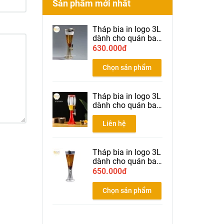
Sản phẩm mới nhất
Tháp bia in logo 3L
dành cho quán bar
nhà hàng bia màu
630.000đ
gold
Chọn sản phẩm
Tháp bia in logo 3L
dành cho quán bar
nhà hàng bia màu
đỏ
Liên hệ
Tháp bia in logo 3L
dành cho quán bar
nhà hàng bia màu
650.000đ
Silver
Chọn sản phẩm