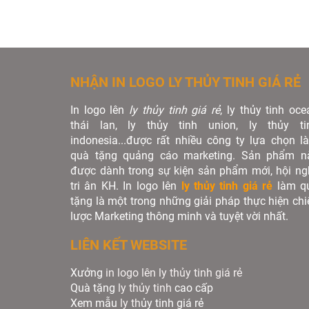
NHẬN IN LOGO LY THỦY TINH GIÁ RẺ
In logo lên
ly thủy tinh giá rẻ
, ly thủy tinh oce
thái lan, ly thủy tinh union, ly thủy ti
indonesia...được rất nhiều công ty lựa chọn l
quà tặng quảng cáo marketing. Sản phẩm n
được dành trong sự kiện sản phẩm mới, hội ngh
tri ân KH. In logo lên
ly thủy tinh giá rẻ
làm q
tặng là một trong những giải pháp thực hiện chi
lược Marketing thông minh và tuyệt vời nhất.
LIÊN KẾT WEBSITE
Xưởng
in logo lên ly thủy tinh giá rẻ
Quà tặng
ly thủy tinh
cao cấp
Xem mẫu
ly th
ủy tinh giá rẻ