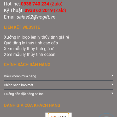
Hotline:
0938 740 234
(Zalo)
Kỹ Thuật:
0938 62 2019
(Zalo)
Email:
sales02@nogift.vn
LIÊN KẾT WEBSITE
Xưởng
in logo lên ly thủy tinh giá rẻ
Quà tặng
ly thủy tinh
cao cấp
Xem mẫu
ly th
ủy tinh giá rẻ
Xem mẫu
ly th
ủy
tinh ocean
CHÍNH SÁCH BÁN HÀNG
Điều khoản mua hàng
Chính sách bảo mật
Hướng dẫn đặt hàng online
ĐÁNH GIÁ CỦA KHÁCH HÀNG