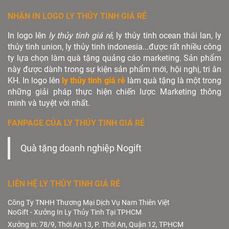
NHẬN IN LOGO LY THỦY TINH GIÁ RẺ
In logo lên
ly thủy tinh giá rẻ
, ly thủy tinh ocean thái lan, ly
thủy tinh union, ly thủy tinh indonesia...được rất nhiều công
ty lựa chọn làm quà tặng quảng cáo marketing. Sản phẩm
này được dành trong sự kiện sản phẩm mới, hội nghị, tri ân
KH. In logo lên
ly thủy tinh giá rẻ
làm quà tặng là một trong
những giải pháp thực hiện chiến lược Marketing thông
minh và tuyệt vời nhất.
FANPAGE CỦA LY THỦY TINH GIÁ RẺ
Quà tặng doanh nghiệp Nogift
LIÊN HỆ LY THỦY TINH GIÁ RẺ
Công Ty TNHH Thương Mại Dịch Vụ Nam Thiên Việt
NoGift - Xưởng In Ly Thủy Tinh Tại TPHCM
Xưởng in: 78/9, Thới An 13, P. Thới An, Quận 12, TPHCM