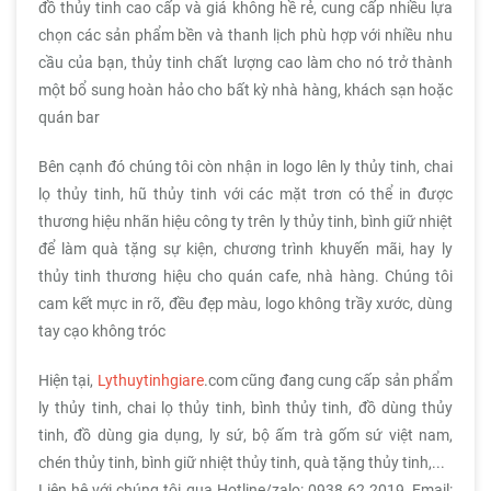
đồ thủy tinh cao cấp và giá không hề rẻ, cung cấp nhiều lựa
chọn các sản phẩm bền và thanh lịch phù hợp với nhiều nhu
cầu của bạn, thủy tinh chất lượng cao làm cho nó trở thành
một bổ sung hoàn hảo cho bất kỳ nhà hàng, khách sạn hoặc
quán bar
Bên cạnh đó chúng tôi còn nhận in logo lên ly thủy tinh, chai
lọ thủy tinh, hũ thủy tinh với các mặt trơn có thể in được
thương hiệu nhãn hiệu công ty trên ly thủy tinh, bình giữ nhiệt
để làm quà tặng sự kiện, chương trình khuyến mãi, hay ly
thủy tinh thương hiệu cho quán cafe, nhà hàng. Chúng tôi
cam kết mực in rõ, đều đẹp màu, logo không trầy xước, dùng
tay cạo không tróc
Hiện tại,
Lythuytinhgiare
.com cũng đang cung cấp sản phẩm
ly thủy tinh, chai lọ thủy tinh, bình thủy tinh, đồ dùng thủy
tinh, đồ dùng gia dụng, ly sứ, bộ ấm trà gốm sứ việt nam,
chén thủy tinh, bình giữ nhiệt thủy tinh, quà tặng thủy tinh,...
Liên hệ với chúng tôi qua Hotline/zalo: 0938 62 2019, Email: