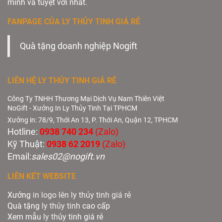
minh và tuyệt vời nhất.
FANPAGE CỦA LY THỦY TINH GIÁ RẺ
Quà tặng doanh nghiệp Nogift
LIÊN HỆ LY THỦY TINH GIÁ RẺ
Công Ty TNHH Thương Mại Dịch Vụ Nam Thiên Việt
NoGift - Xưởng In Ly Thủy Tinh Tại TPHCM
Xưởng in: 78/9, Thới An 13, P. Thới An, Quận 12, TPHCM
Hotline:
0938 740 234
(Zalo)
Kỹ Thuật:
0938 62 2019
(Zalo)
Email:
sales02@nogift.vn
LIÊN KẾT WEBSITE
Xưởng
in logo lên ly thủy tinh giá rẻ
Quà tặng
ly thủy tinh
cao cấp
Xem mẫu
ly th
ủy tinh giá rẻ