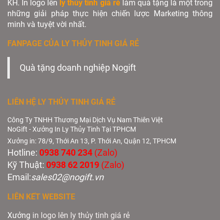
KH. In logo lên
ly thủy tinh giá rẻ
làm quà tặng là một trong
những giải pháp thực hiện chiến lược Marketing thông
minh và tuyệt vời nhất.
FANPAGE CỦA LY THỦY TINH GIÁ RẺ
Quà tặng doanh nghiệp Nogift
LIÊN HỆ LY THỦY TINH GIÁ RẺ
Công Ty TNHH Thương Mại Dịch Vụ Nam Thiên Việt
NoGift - Xưởng In Ly Thủy Tinh Tại TPHCM
Xưởng in: 78/9, Thới An 13, P. Thới An, Quận 12, TPHCM
Hotline:
0938 740 234
(Zalo)
Kỹ Thuật:
0938 62 2019
(Zalo)
Email:
sales02@nogift.vn
LIÊN KẾT WEBSITE
Xưởng
in logo lên ly thủy tinh giá rẻ