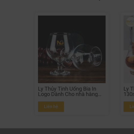
Ly Thủy Tinh Uống Bia In
Ly T
Logo Dành Cho nhà hàng
130
quán bar
Rượ
Liên hệ
Li