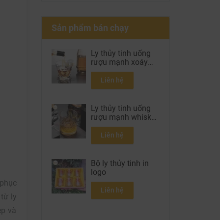
Sản phẩm bán chạy
Ly thủy tinh uống
rượu mạnh xoáy
300ml
Liên hệ
Ly thủy tinh uống
rượu mạnh whisky
300ml
Liên hệ
Bộ ly thủy tinh in
logo
 phục
Liên hệ
từ ly
ệp và