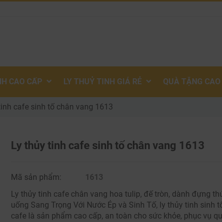
NH CAO CẤP
LY THUỶ TINH GIÁ RẺ
QUÀ TẶNG CAO
tinh cafe sinh tố chân vang 1613
Ly thủy tinh cafe sinh tố chân vang 1613
Mã sản phẩm:
1613
Ly thủy tinh cafe chân vang hoa tulip, đế tròn, dành đựng th
uống Sang Trọng Với Nước Ép và Sinh Tố, ly thủy tinh sinh t
cafe là sản phẩm cao cấp, an toàn cho sức khỏe, phục vụ q