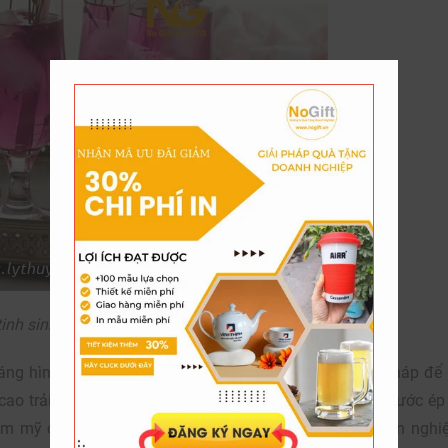
tinh sinh tố cafe hình hoa tulip
ng hình hoa tulip, chân đế tròn không chỉ là một giải pháp để
ao trải nghiệm của khách hàng khi uống sinh tố hay nước ép 
thẩm mỹ của ly, khách hàng sẽ cảm nhận được sự chuyên nghi