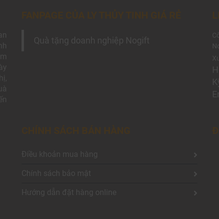
FANPAGE CỦA LY THỦY TINH GIÁ RẺ
L
an
Cô
Quà tặng doanh nghiệp Nogift
nh
No
àm
Xư
ày
H
ị,
K
uà
E
ến
CHÍNH SÁCH BÁN HÀNG
Đ
Điều khoản mua hàng
Chính sách bảo mật
Hướng dẫn đặt hàng online