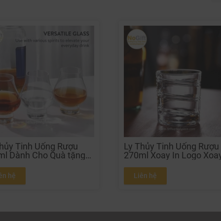
hủy Tinh Uống Rượu
Ly Thủy Tinh Uống Rượu
ml Dành Cho Quà tặng
270ml Xoay In Logo Xoa
u
Dành Cho nhà hàng quá
bar
ên hệ
Liên hệ