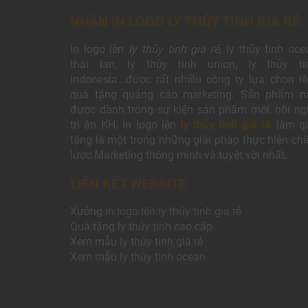
NHẬN IN LOGO LY THỦY TINH GIÁ RẺ
In logo lên
ly thủy tinh giá rẻ
, ly thủy tinh oce
thái lan, ly thủy tinh union, ly thủy ti
indonesia...được rất nhiều công ty lựa chọn l
quà tặng quảng cáo marketing. Sản phẩm n
được dành trong sự kiện sản phẩm mới, hội ngh
tri ân KH. In logo lên
ly thủy tinh giá rẻ
làm q
tặng là một trong những giải pháp thực hiện chi
lược Marketing thông minh và tuyệt vời nhất.
LIÊN KẾT WEBSITE
Xưởng
in logo lên ly thủy tinh giá rẻ
Quà tặng
ly thủy tinh
cao cấp
Xem mẫu
ly th
ủy tinh giá rẻ
Xem mẫu
ly th
ủy
tinh ocean