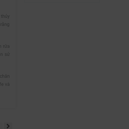
 thủy
 rằng
n rửa
ần sử
 chân
fe và