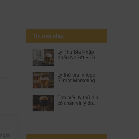
Tin mới nhất
Ly Thử Bia Nhập
Khẩu NoGift – Giải
Pháp Được Brewery
Và Beer Club Tin
Dùng
Ly thử bia in logo:
Bí mật Marketing
giúp nhà hàng tăng
doanh thu, tăng
Check-in và giữ
Tìm hiểu ly thử bia
chân khách hàng
có chân và lý do
được nhiều nhà
hàng lựa chọn
 ngày