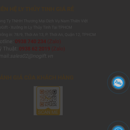
IÊN HỆ LY THỦY TINH GIÁ RẺ
ng Ty TNHH Thương Mại Dịch Vụ Nam Thiên Việt
Gift - Xưởng In Ly Thủy Tinh Tại TPHCM
ởng in: 78/9, Thới An 13, P. Thới An, Quận 12, TPHCM
otline:
0938 740 234
(Zalo)
ỹ Thuật:
0938 62 2019
(Zalo)
mail:
sales02@nogift.vn
ÁNH GIÁ CỦA KHÁCH HÀNG