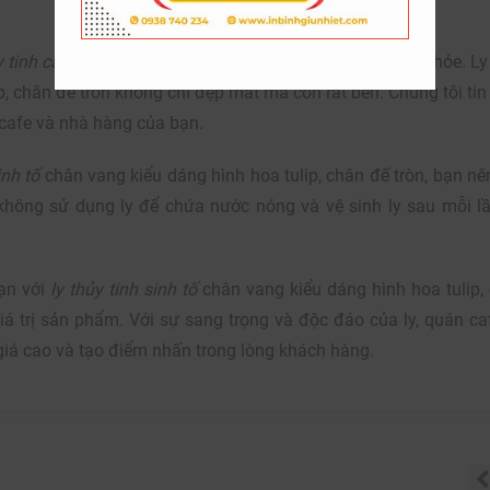
y tinh cao cấp
, đảm bảo chất lượng và an toàn cho sức khỏe. Ly
p, chân đế tròn không chỉ đẹp mắt mà còn rất bền. Chúng tôi tin
cafe và nhà hàng của bạn.
inh tố
chân vang kiểu dáng hình hoa tulip, chân đế tròn, bạn nê
 không sử dụng ly để chứa nước nóng và vệ sinh ly sau mỗi l
bạn với
ly thủy tinh sinh tố
chân vang kiểu dáng hình hoa tulip,
á trị sản phẩm. Với sự sang trọng và độc đáo của ly, quán ca
iá cao và tạo điểm nhấn trong lòng khách hàng.