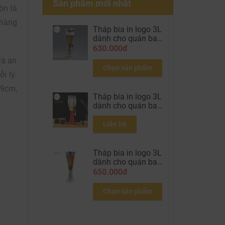
Sản phẩm mới nhất
òn là
 hàng
Tháp bia in logo 3L
dành cho quán bar
nhà hàng bia màu
630.000đ
gold
và an
Chọn sản phẩm
i ly.
19cm,
Tháp bia in logo 3L
dành cho quán bar
nhà hàng bia màu
đỏ
Liên hệ
Tháp bia in logo 3L
dành cho quán bar
nhà hàng bia màu
650.000đ
Silver
Chọn sản phẩm