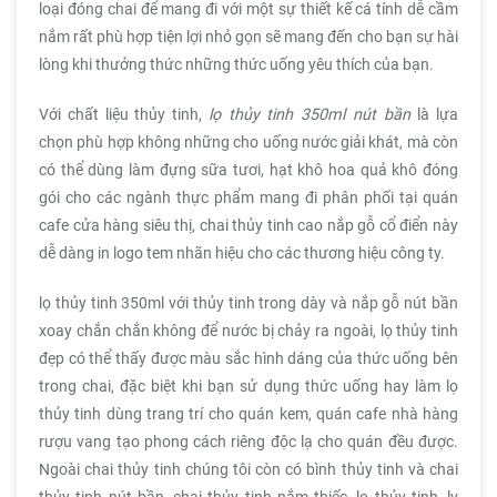
loại đóng chai để mang đi với một sự thiết kế cá tính dễ cầm
nắm rất phù hợp tiện lợi nhỏ gọn sẽ mang đến cho bạn sự hài
lòng khi thưởng thức những thức uống yêu thích của bạn.
Với chất liệu thủy tinh,
lọ thủy tinh 350ml nút bần
là lựa
chọn phù hợp không những cho uống nước giải khát, mà còn
có thể dùng làm đựng sữa tươi, hạt khô hoa quả khô đóng
gói cho các ngành thực phẩm mang đi phân phối tại quán
cafe cửa hàng siêu thị, chai thủy tinh cao nắp gỗ cổ điển này
dễ dàng in logo tem nhãn hiệu cho các thương hiệu công ty.
lọ thủy tinh 350ml với thủy tinh trong dày và nắp gỗ nút bần
xoay chắn chắn không để nước bị chảy ra ngoài, lọ thủy tinh
đẹp có thể thấy được màu sắc hình dáng của thức uống bên
trong chai, đặc biệt khi bạn sử dụng thức uống hay làm lọ
thủy tinh dùng trang trí cho quán kem, quán cafe nhà hàng
rượu vang tạo phong cách riêng độc lạ cho quán đều được.
Ngoài chai thủy tinh chúng tôi còn có bình thủy tinh và chai