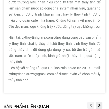
được thương hiệu nhãn hiệu công ty trên mặt thủy tinh để
làm sản phẩm nước ép đóng chai in tem nhãn hiệu, quà tặng
sự kiện, chương trình khuyến mãi, hay ly thủy tinh thương
hiệu cho quán cafe, nhà hàng. Chúng tôi cam kết mực in rõ,
đều đẹp màu, logo không trầy xước, dùng tay cạo không tróc
Hiện tại, Lythuytinhgiare.com cũng đang cung cấp sản phẩm
ly thủy tinh, chai lọ thủy tinh,hũ thủy tinh, bình thủy tinh, đồ
dùng thủy tinh, đồ dùng gia dụng, ly sứ, bộ ấm trà gốm sứ
việt nam, chén thủy tinh, bình giữ nhiệt thủy tinh, quà tặng
thủy tinh,...
Liên hệ với chúng tôi qua Hotline/zalo: 0938 62 2019, Email:
lythuytinhgiarevn@gmail.com để được tư vấn và chọn mẫu ly
thủy tinh nhé
SẢN PHẨM LIÊN QUAN