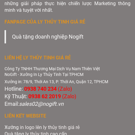
những giải pháp thực hiện chiến lược Marketing thông
minh và tuyệt vời nhất.
FANPAGE CỦA LY THỦY TINH GIÁ RẺ
Quà tặng doanh nghiệp Nogift
LIÊN HỆ LY THỦY TINH GIÁ RẺ
Công Ty TNHH Thương Mại Dịch Vụ Nam Thiên Việt
NoGift - Xưởng In Ly Thủy Tinh Tại TPHCM
Xưởng in: 78/9, Thới An 13, P. Thới An, Quận 12, TPHCM
Hotline:
0938 740 234
(Zalo)
Kỹ Thuật:
0938 62 2019
(Zalo)
Email:
sales02@nogift.vn
LIÊN KẾT WEBSITE
Xưởng
in logo lên ly thủy tinh giá rẻ
Quà tặng
ly thủy tinh
cao cấp