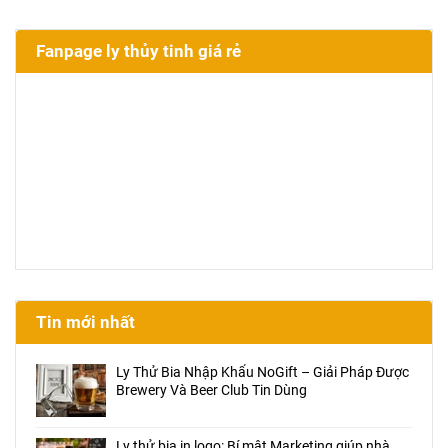
Fanpage ly thủy tinh giá rẻ
Tin mới nhất
Ly Thử Bia Nhập Khẩu NoGift – Giải Pháp Được
Brewery Và Beer Club Tin Dùng
Ly thử bia in logo: Bí mật Marketing giúp nhà