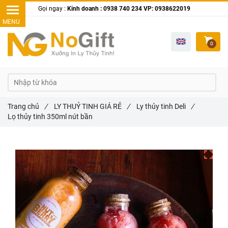
Gọi ngay :
Kinh doanh : 0938 740 234 VP: 0938622019
0
Trang chủ
/
LY THUỶ TINH GIÁ RẺ
/
Ly thủy tinh Deli
/
Lọ thủy tinh 350ml nút bần