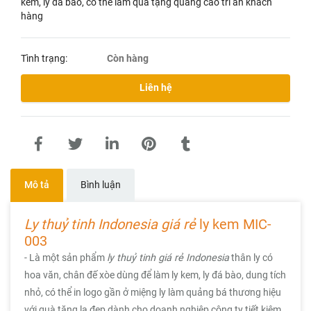
kem, ly đá bào, có thể làm quà tặng quảng cáo tri ân khách
hàng
Tình trạng:
Còn hàng
Liên hệ
Mô tả
Bình luận
Ly thuỷ tinh Indonesia giá rẻ
ly kem MIC-
003
- Là một sản phẩm
ly thuỷ tinh giá rẻ Indonesia
thân ly có
hoa văn, chân đế xòe dùng để làm ly kem, ly đá bào, dung tích
nhỏ, có thể in logo gần ở miệng ly làm quảng bá thương hiệu
với quà tặng lạ đẹp,dành cho doanh nghiệp công ty tiết kiệm