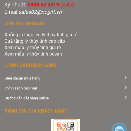
Kỹ Thuật:
0938 62 2019
(Zalo)
Email:
sales02@nogift.vn
LIÊN KẾT WEBSITE
Xưởng
in logo lên ly thủy tinh giá rẻ
Quà tặng
ly thủy tinh
cao cấp
Xem mẫu
ly th
ủy tinh giá rẻ
Xem mẫu
ly th
ủy
tinh ocean
CHÍNH SÁCH BÁN HÀNG
Điều khoản mua hàng
Chính sách bảo mật
Hướng dẫn đặt hàng online
ĐÁNH GIÁ CỦA KHÁCH HÀNG