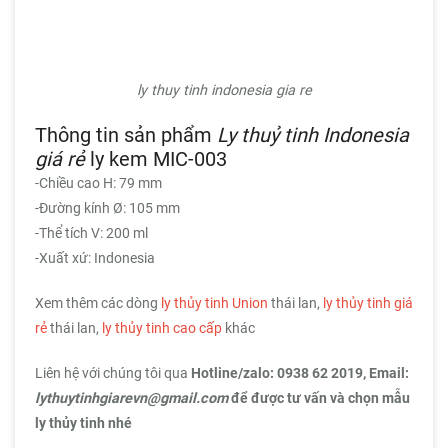
ly thuy tinh indonesia gia re
Thông tin sản phẩm
Ly thuỷ tinh Indonesia
giá rẻ
ly kem MIC-003
-Chiều cao H: 79 mm
-Đường kính Ø: 105 mm
-Thể tích V: 200 ml
-Xuất xứ: Indonesia
Xem thêm các dòng
ly thủy tinh Union
thái lan,
ly thủy tinh giá
rẻ
thái lan,
ly thủy tinh cao cấp
khác
Liên hệ với chúng tôi qua
Hotline/zalo:
0938 62 2019
, Email:
lythuytinhgiarevn@gmail.com
để được tư vấn và chọn mẫu
ly thủy tinh nhé