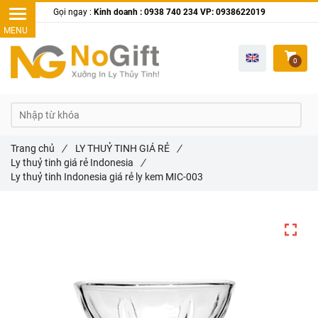
Gọi ngay :
Kinh doanh : 0938 740 234 VP: 0938622019
0
Trang chủ
/
LY THUỶ TINH GIÁ RẺ
/
Ly thuỷ tinh giá rẻ Indonesia
/
Ly thuỷ tinh Indonesia giá rẻ ly kem MIC-003