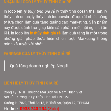
NHẬN IN LOGO LY THỦY TINH GIÁ RẺ
In logo lên
ly thủy tinh giá rẻ
, ly thủy tinh ocean thái lan, ly
thủy tinh union, ly thủy tinh indonesia...được rất nhiều công
ty lựa chọn làm quà tặng quảng cáo marketing. Sản phẩm
này được dành trong sự kiện sản phẩm mới, hội nghị, tri ân
KH. In logo lên
ly thủy tinh giá rẻ
làm quà tặng là một trong
những giải pháp thực hiện chiến lược Marketing thông
minh và tuyệt vời nhất.
FANPAGE CỦA LY THỦY TINH GIÁ RẺ
Quà tặng doanh nghiệp Nogift
LIÊN HỆ LY THỦY TINH GIÁ RẺ
Công Ty TNHH Thương Mại Dịch Vụ Nam Thiên Việt
NoGift - Xưởng In Ly Thủy Tinh Tại TPHCM
Xưởng in: 78/9, Thới An 13, P. Thới An, Quận 12, TPHCM
Hotline:
0938 740 234
(Zalo)