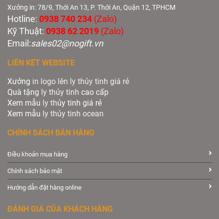
Xưởng in: 78/9, Thới An 13, P. Thới An, Quận 12, TPHCM
Hotline:
0938 740 234
(Zalo)
Kỹ Thuật:
0938 62 2019
(Zalo)
Email:
sales02@nogift.vn
LIÊN KẾT WEBSITE
Xưởng
in logo lên ly thủy tinh giá rẻ
Quà tặng
ly thủy tinh
cao cấp
Xem mẫu
ly th
ủy tinh giá rẻ
Xem mẫu
ly th
ủy
tinh ocean
CHÍNH SÁCH BÁN HÀNG
Điều khoản mua hàng
Chính sách bảo mật
Hướng dẫn đặt hàng online
ĐÁNH GIÁ CỦA KHÁCH HÀNG