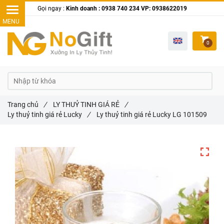
Gọi ngay :
Kinh doanh : 0938 740 234 VP: 0938622019
0
Trang chủ
/
LY THUỶ TINH GIÁ RẺ
/
Ly thuỷ tinh giá rẻ Lucky
/
Ly thuỷ tinh giá rẻ Lucky LG 101509