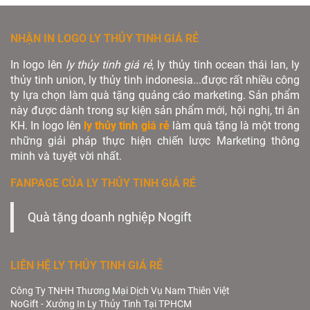
NHẬN IN LOGO LY THỦY TINH GIÁ RẺ
In logo lên
ly thủy tinh giá rẻ
, ly thủy tinh ocean thái lan, ly
thủy tinh union, ly thủy tinh indonesia...được rất nhiều công
ty lựa chọn làm quà tặng quảng cáo marketing. Sản phẩm
này được dành trong sự kiện sản phẩm mới, hội nghị, tri ân
KH. In logo lên
ly thủy tinh giá rẻ
làm quà tặng là một trong
những giải pháp thực hiện chiến lược Marketing thông
minh và tuyệt vời nhất.
FANPAGE CỦA LY THỦY TINH GIÁ RẺ
Quà tặng doanh nghiệp Nogift
LIÊN HỆ LY THỦY TINH GIÁ RẺ
Công Ty TNHH Thương Mại Dịch Vụ Nam Thiên Việt
NoGift - Xưởng In Ly Thủy Tinh Tại TPHCM