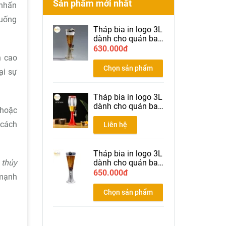
Sản phẩm mới nhất
 nhấn
 uống
Tháp bia in logo 3L
dành cho quán bar
nhà hàng bia màu
630.000đ
gold
h cao
Chọn sản phẩm
ại sự
Tháp bia in logo 3L
dành cho quán bar
 hoặc
nhà hàng bia màu
đỏ
 cách
Liên hệ
Tháp bia in logo 3L
dành cho quán bar
 thủy
nhà hàng bia màu
650.000đ
 mạnh
Silver
Chọn sản phẩm