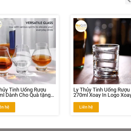
hủy Tinh Uống Rượu
Ly Thủy Tinh Uống Rượu
ml Dành Cho Quà tặng
270ml Xoay In Logo Xoa
u
Dành Cho nhà hàng quá
bar
ên hệ
Liên hệ