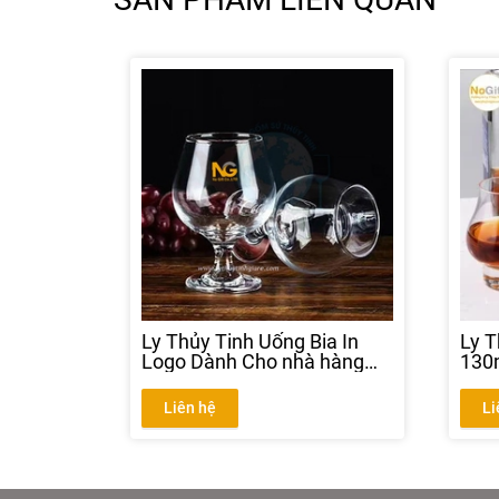
Ly Thủy Tinh Uống Bia In
Ly T
Logo Dành Cho nhà hàng
130
quán bar
Rượ
Liên hệ
Li