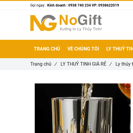
Gọi ngay :
Kinh doanh : 0938 740 234 VP: 0938622019
TRANG CHỦ
VỀ CHÚNG TÔI
LY THUỶ TI
Trang chủ
/
LY THUỶ TINH GIÁ RẺ
/
Ly thủy