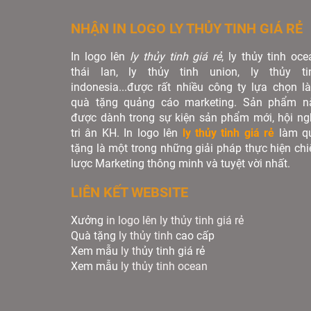
NHẬN IN LOGO LY THỦY TINH GIÁ RẺ
In logo lên
ly thủy tinh giá rẻ
, ly thủy tinh oce
thái lan, ly thủy tinh union, ly thủy ti
indonesia...được rất nhiều công ty lựa chọn l
quà tặng quảng cáo marketing. Sản phẩm n
được dành trong sự kiện sản phẩm mới, hội ngh
tri ân KH. In logo lên
ly thủy tinh giá rẻ
làm q
tặng là một trong những giải pháp thực hiện chi
lược Marketing thông minh và tuyệt vời nhất.
LIÊN KẾT WEBSITE
Xưởng
in logo lên ly thủy tinh giá rẻ
Quà tặng
ly thủy tinh
cao cấp
Xem mẫu
ly th
ủy tinh giá rẻ
Xem mẫu
ly th
ủy
tinh ocean