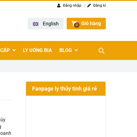
Đăng nhập
Đăng kí
Giỏ hàng
English
0
 CẤP
LY UỐNG BIA
BLOG
Fanpage ly thủy tinh giá rẻ
hủy
g
doanh