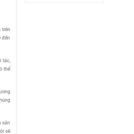
 trên
ớ đến
 tác,
ó thể
hương
chúng
n sản
ôi sẽ