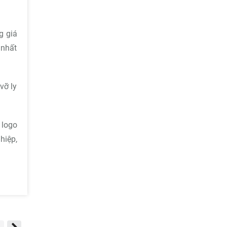
g giá
 nhất
vỡ ly
 logo
hiệp,