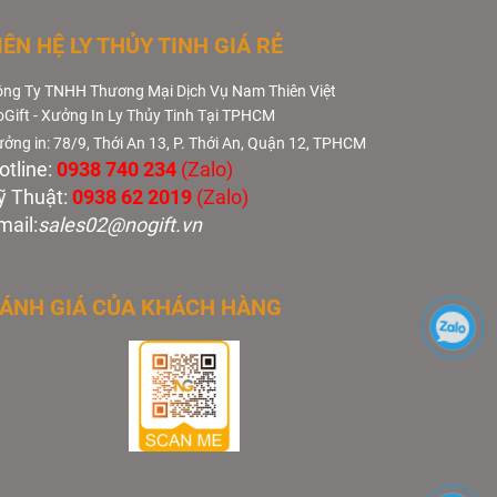
IÊN HỆ LY THỦY TINH GIÁ RẺ
ng Ty TNHH Thương Mại Dịch Vụ Nam Thiên Việt
Gift - Xưởng In Ly Thủy Tinh Tại TPHCM
ởng in: 78/9, Thới An 13, P. Thới An, Quận 12, TPHCM
otline:
0938 740 234
(Zalo)
ỹ Thuật:
0938 62 2019
(Zalo)
mail:
sales02@nogift.vn
ÁNH GIÁ CỦA KHÁCH HÀNG