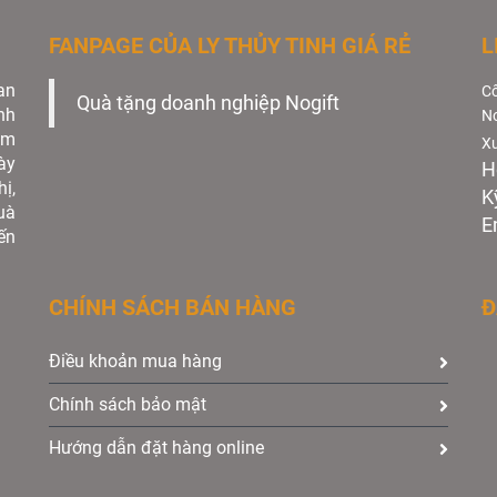
FANPAGE CỦA LY THỦY TINH GIÁ RẺ
L
an
Cô
Quà tặng doanh nghiệp Nogift
nh
No
àm
Xư
ày
H
ị,
K
uà
E
ến
CHÍNH SÁCH BÁN HÀNG
Đ
Điều khoản mua hàng
Chính sách bảo mật
Hướng dẫn đặt hàng online