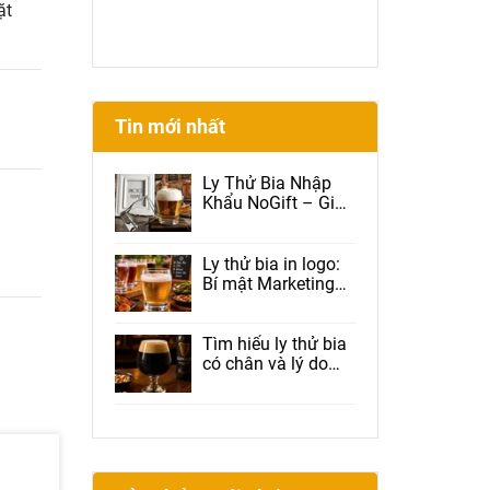
ặt
Tin mới nhất
Ly Thử Bia Nhập
Khẩu NoGift – Giải
Pháp Được Brewery
Và Beer Club Tin
Dùng
Ly thử bia in logo:
Bí mật Marketing
giúp nhà hàng tăng
doanh thu, tăng
Check-in và giữ
Tìm hiểu ly thử bia
chân khách hàng
có chân và lý do
được nhiều nhà
hàng lựa chọn