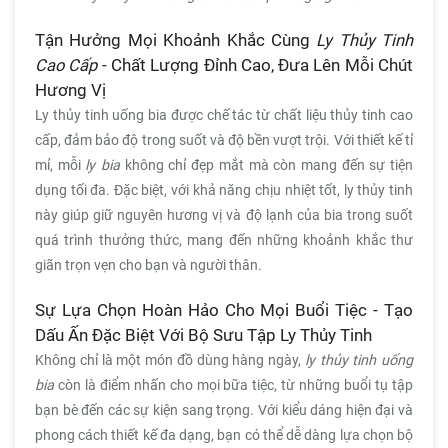
Tận Hưởng Mọi Khoảnh Khắc Cùng
Ly Thủy Tinh
Cao Cấp
- Chất Lượng Đỉnh Cao, Đưa Lên Mỗi Chút
Hương Vị
Ly thủy tinh uống bia được chế tác từ chất liệu thủy tinh cao
cấp, đảm bảo độ trong suốt và độ bền vượt trội. Với thiết kế tỉ
mỉ, mỗi
ly bia
không chỉ đẹp mắt mà còn mang đến sự tiện
dụng tối đa. Đặc biệt, với khả năng chịu nhiệt tốt, ly thủy tinh
này giúp giữ nguyên hương vị và độ lạnh của bia trong suốt
quá trình thưởng thức, mang đến những khoảnh khắc thư
giãn trọn vẹn cho bạn và người thân.
Sự Lựa Chọn Hoàn Hảo Cho Mọi Buổi Tiệc - Tạo
Dấu Ấn Đặc Biệt Với Bộ Sưu Tập Ly Thủy Tinh
Không chỉ là một món đồ dùng hàng ngày,
ly thủy tinh uống
bia
còn là điểm nhấn cho mọi bữa tiệc, từ những buổi tụ tập
bạn bè đến các sự kiện sang trọng. Với kiểu dáng hiện đại và
phong cách thiết kế đa dạng, bạn có thể dễ dàng lựa chọn bộ