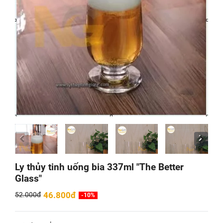
Ly thủy tinh uống bia 337ml "The Better
Glass"
46.800đ
52.000đ
-10%