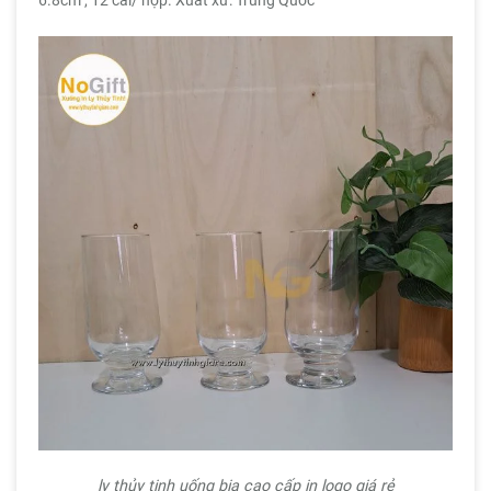
6.8cm , 12 cái/ hộp. Xuất xứ: Trung Quốc
ly thủy tinh uống bia cao cấp in logo giá rẻ