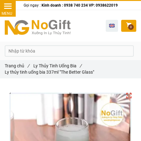
Gọi ngay :
Kinh doanh : 0938 740 234 VP: 0938622019
0
Trang chủ
/
Ly Thủy Tinh Uống Bia
/
Ly thủy tinh uống bia 337ml "The Better Glass"