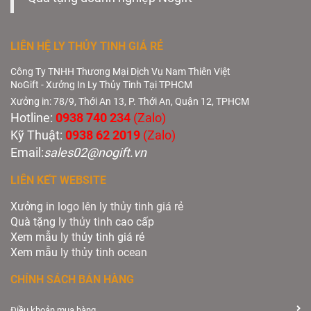
LIÊN HỆ LY THỦY TINH GIÁ RẺ
Công Ty TNHH Thương Mại Dịch Vụ Nam Thiên Việt
NoGift - Xưởng In Ly Thủy Tinh Tại TPHCM
Xưởng in: 78/9, Thới An 13, P. Thới An, Quận 12, TPHCM
Hotline:
0938 740 234
(Zalo)
Kỹ Thuật:
0938 62 2019
(Zalo)
Email:
sales02@nogift.vn
LIÊN KẾT WEBSITE
Xưởng
in logo lên ly thủy tinh giá rẻ
Quà tặng
ly thủy tinh
cao cấp
Xem mẫu
ly th
ủy tinh giá rẻ
Xem mẫu
ly th
ủy
tinh ocean
CHÍNH SÁCH BÁN HÀNG
Điều khoản mua hàng