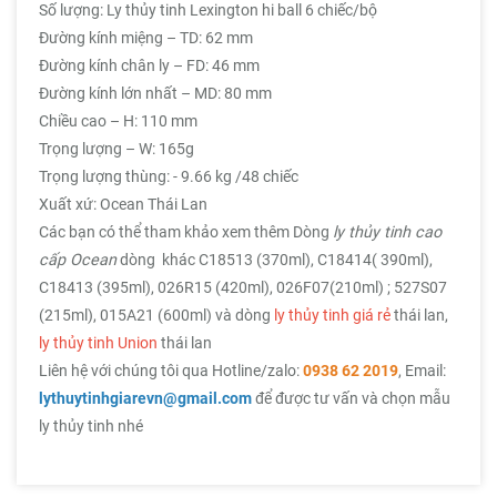
Số lượng: Ly thủy tinh Lexington hi ball 6 chiếc/bộ
Đường kính miệng – TD: 62 mm
Đường kính chân ly – FD: 46 mm
Đường kính lớn nhất – MD: 80 mm
Chiều cao – H: 110 mm
Trọng lượng – W: 165g
Trọng lượng thùng: - 9.66 kg /48 chiếc
Xuất xứ: Ocean Thái Lan
Các bạn có thể tham khảo xem thêm Dòng
ly thủy tinh cao
cấp Ocean
dòng khác C18513 (370ml), C18414( 390ml),
C18413 (395ml), 026R15 (420ml), 026F07(210ml) ; 527S07
(215ml), 015A21 (600ml) và dòng
ly thủy tinh giá rẻ
thái lan,
ly thủy tinh Union
thái lan
Liên hệ với chúng tôi qua Hotline/zalo:
0938 62 2019
, Email:
lythuytinhgiarevn@gmail.com
để được tư vấn và chọn mẫu
ly thủy tinh nhé