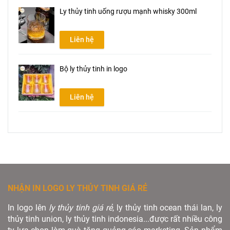
Ly thủy tinh uống rượu mạnh whisky 300ml
Liên hệ
Bộ ly thủy tinh in logo
Liên hệ
NHẬN IN LOGO LY THỦY TINH GIÁ RẺ
In logo lên
ly thủy tinh giá rẻ
, ly thủy tinh ocean thái lan, ly
thủy tinh union, ly thủy tinh indonesia...được rất nhiều công