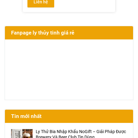
Liên hệ
Fanpage ly thủy tinh giá rẻ
Tin mới nhất
Ly Thử Bia Nhập Khẩu NoGift – Giải Pháp Được
Brewery Và Beer Club Tin Dùng