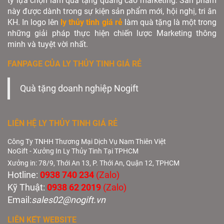
ty lựa chọn làm quà tặng quảng cáo marketing. Sản phẩm
này được dành trong sự kiện sản phẩm mới, hội nghị, tri ân
KH. In logo lên
ly thủy tinh giá rẻ
làm quà tặng là một trong
những giải pháp thực hiện chiến lược Marketing thông
minh và tuyệt vời nhất.
FANPAGE CỦA LY THỦY TINH GIÁ RẺ
Quà tặng doanh nghiệp Nogift
LIÊN HỆ LY THỦY TINH GIÁ RẺ
Công Ty TNHH Thương Mại Dịch Vụ Nam Thiên Việt
NoGift - Xưởng In Ly Thủy Tinh Tại TPHCM
Xưởng in: 78/9, Thới An 13, P. Thới An, Quận 12, TPHCM
Hotline:
0938 740 234
(Zalo)
Kỹ Thuật:
0938 62 2019
(Zalo)
Email:
sales02@nogift.vn
LIÊN KẾT WEBSITE