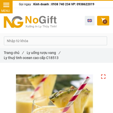
Gọi ngay :
Kinh doanh : 0938 740 234 VP: 0938622019
0
Trang chủ
/
Ly uống rượu vang
/
Ly thuỷ tinh ocean cao cấp C18513