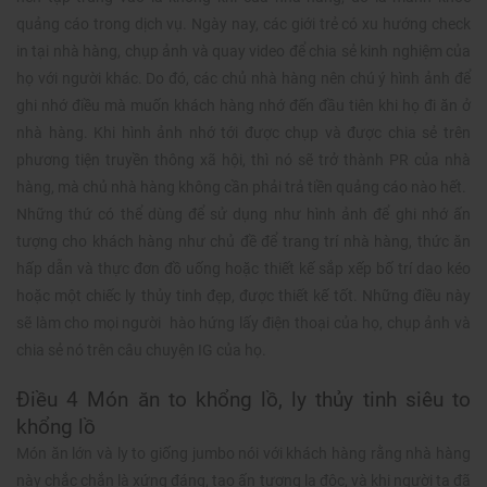
quảng cáo trong dịch vụ. Ngày nay, các giới trẻ có xu hướng check
in tại nhà hàng, chụp ảnh và quay video để chia sẻ kinh nghiệm của
họ với người khác. Do đó, các chủ nhà hàng nên chú ý hình ảnh để
ghi nhớ điều mà muốn khách hàng nhớ đến đầu tiên khi họ đi ăn ở
nhà hàng. Khi hình ảnh nhớ tới được chụp và được chia sẻ trên
phương tiện truyền thông xã hội, thì nó sẽ trở thành PR của nhà
hàng, mà chủ nhà hàng không cần phải trả tiền quảng cáo nào hết.
Những thứ có thể dùng để sử dụng như hình ảnh để ghi nhớ ấn
tượng cho khách hàng như chủ đề để trang trí nhà hàng, thức ăn
hấp dẫn và thực đơn đồ uống hoặc thiết kế sắp xếp bố trí dao kéo
hoặc một chiếc ly thủy tinh đẹp, được thiết kế tốt. Những điều này
sẽ làm cho mọi người hào hứng lấy điện thoại của họ, chụp ảnh và
chia sẻ nó trên câu chuyện IG của họ.
Điều 4 Món ăn to khổng lồ, ly thủy tinh siêu to
khổng lồ
Món ăn lớn và ly to giống jumbo nói với khách hàng rằng nhà hàng
này chắc chắn là xứng đáng, tạo ấn tượng lạ độc, và khi người ta đã