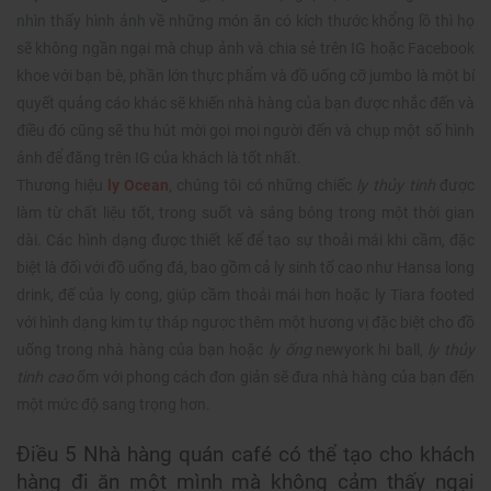
nhìn thấy hình ảnh về những món ăn có kích thước khổng lồ thì họ
sẽ không ngần ngại mà chụp ảnh và chia sẻ trên IG hoặc Facebook
khoe với bạn bè, phần lớn thực phẩm và đồ uống cỡ jumbo là một bí
quyết quảng cáo khác sẽ khiến nhà hàng của bạn được nhắc đến và
điều đó cũng sẽ thu hút mời gọi mọi người đến và chụp một số hình
ảnh để đăng trên IG của khách là tốt nhất.
Thương hiệu
ly Ocean
, chúng tôi có những chiếc
ly thủy tinh
được
làm từ chất liệu tốt, trong suốt và sáng bóng trong một thời gian
dài. Các hình dạng được thiết kế để tạo sự thoải mái khi cầm, đặc
biệt là đối với đồ uống đá, bao gồm cả ly sinh tố cao như Hansa long
drink, đế của ly cong, giúp cầm thoải mái hơn hoặc ly Tiara footed
với hình dạng kim tự tháp ngược thêm một hương vị đặc biệt cho đồ
uống trong nhà hàng của bạn hoặc
ly ống
newyork hi ball,
ly thủy
tinh cao
ốm với phong cách đơn giản sẽ đưa nhà hàng của bạn đến
một mức độ sang trọng hơn.
Điều 5 Nhà hàng quán café có thể tạo cho khách
hàng đi ăn một mình mà không cảm thấy ngại