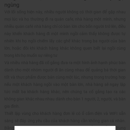
ngùng
Với lối sống hiện này, nhiều người không có thời gian để gặp nhau
mọi lúc và họ thường đi ra quán cafe, nhà hàng một mình, nhưng
nhiều quán café nhà hàng chỉ có bàn lớn cho bốn người trở lên, điều
này khiến khách hàng đi một mình ngồi cảm thấy không được tự
nhiên khi họ ngồi chiếm lấy các ghế khác trong ba người của bàn
lớn, hoặc đôi khi khách hàng khác không quen biết lại ngồi cùng
trong khi họ muốn sự riêng tư
Và nhiều nhà hàng đã cố gắng đưa ra một hình ảnh hạnh phúc bàn
dành cho một nhóm người đi ăn cùng nhau để quảng bá thời gian
tốt và thực phẩm được bán cùng một lúc, nhưng trong trường hợp
nếu một khách hàng ngồi vào một bàn lớn, nhà hàng sẽ ngay lập
tức mất ba khách hàng khác, nên chúng ta cố gắng tạo ra các
không gian khác nhau nhau dành cho bàn 1 người, 2, người, và bàn
gia đình.
Thiết lập vùng cho khách hàng đơn lẻ có ổ cắm điện và WIFI sẵn
sàng sẽ đáp ứng yêu cầu của khách hàng cần không gian cá nhân.
Bằng cách này, nhà hàng quán cafe cũng có chỗ ngồi sẵn để cung