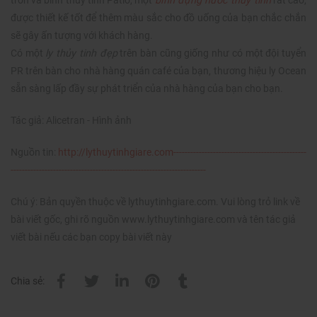
tròn và bình thủy tinh Patio, một
bình đựng nước thủy tinh
rất cao,
được thiết kế tốt để thêm màu sắc cho đồ uống của bạn chắc chắn
sẽ gây ấn tượng với khách hàng.
Có một
ly thủy tinh đẹp
trên bàn cũng giống như có một đội tuyển
PR trên bàn cho nhà hàng quán café của bạn, thương hiệu ly Ocean
sẵn sàng lấp đầy sự phát triển của nhà hàng của bạn cho bạn.
Tác giả: Alicetran - Hình ảnh
Nguồn tin:
http://lythuytinhgiare.com-----------------------------------------------
---------------------------------------------------------------------
Chú ý: Bản quyền thuộc về lythuytinhgiare.com. Vui lòng trỏ link về
bài viết gốc, ghi rõ nguồn www.lythuytinhgiare.com và tên tác giả
viết bài nếu các bạn copy bài viết này
Chia sẻ: