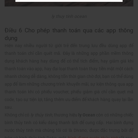
ly thuy tinh ocean
Điều 6 Cho phép thanh toán qua các app thông
dụng
Hiện nay nhiều người từ giới trẻ đến trung lưu đều dùng app để
thanh toán chỉ cần quét mã. Đây là những app phần mềm thông
dụng khách hàng hay dùng để có thể tích điểm, hay giảm giá khi
thanh toán vào app, hay đại loại thanh toán thay tiền mặt một cách
nhanh chóng dễ dàng, không tốn thời gian chờ đợi, bạn có thể dùng
app để làm những chương trình khuyến mãi, sự kiện thông qua app
thanh toán khi có phiếu voucher, phiếu giảm giá chỉ cần quẹt mã
code, tạo sự tiện lợi, tăng thêm ưu điểm để khách hàng quay lại lần
sau.
Không chỉ có
ly thủy tinh
, thương hiệu
ly Ocean
còn có những chiếc
bình thủy tinh có kiểu dáng thanh lịch để cung cấp. Hai bình đựng
nước thủy tinh mà chúng tôi có là Divano, được đặc trưng bởi đế