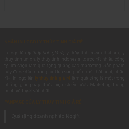
NHẬN IN LOGO LY THỦY TINH GIÁ RẺ
In logo lên
ly thủy tinh giá rẻ
, ly thủy tinh ocean thái lan, ly
thủy tinh union, ly thủy tinh indonesia...được rất nhiều công
ty lựa chọn làm quà tặng quảng cáo marketing. Sản phẩm
này được dành trong sự kiện sản phẩm mới, hội nghị, tri ân
KH. In logo lên
ly thủy tinh giá rẻ
làm quà tặng là một trong
những giải pháp thực hiện chiến lược Marketing thông
minh và tuyệt vời nhất.
FANPAGE CỦA LY THỦY TINH GIÁ RẺ
Quà tặng doanh nghiệp Nogift