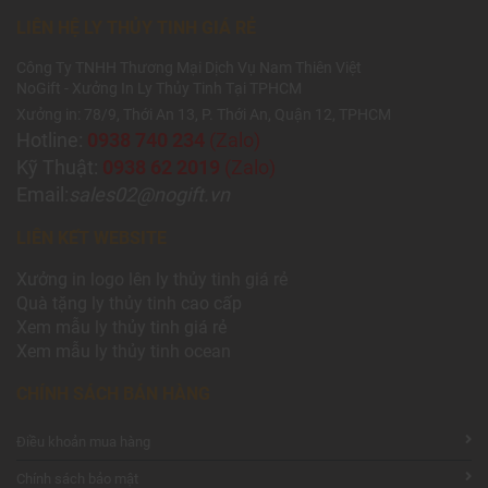
LIÊN HỆ LY THỦY TINH GIÁ RẺ
Công Ty TNHH Thương Mại Dịch Vụ Nam Thiên Việt
NoGift - Xưởng In Ly Thủy Tinh Tại TPHCM
Xưởng in: 78/9, Thới An 13, P. Thới An, Quận 12, TPHCM
Hotline:
0938 740 234
(Zalo)
Kỹ Thuật:
0938 62 2019
(Zalo)
Email:
sales02@nogift.vn
LIÊN KẾT WEBSITE
Xưởng
in logo lên ly thủy tinh giá rẻ
Quà tặng
ly thủy tinh
cao cấp
Xem mẫu
ly th
ủy tinh giá rẻ
Xem mẫu
ly th
ủy
tinh ocean
CHÍNH SÁCH BÁN HÀNG
Điều khoản mua hàng
Chính sách bảo mật