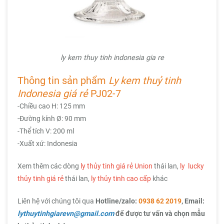
ly kem thuy tinh indonesia gia re
Thông tin sản phẩm
Ly kem thuỷ tinh
Indonesia giá rẻ
PJ02-7
-Chiều cao H: 125 mm
-Đường kính Ø: 90 mm
-Thể tích V: 200 ml
-Xuất xứ: Indonesia
Xem thêm các dòng
ly thủy tinh giá rẻ Union
thái lan,
ly lucky
thủy tinh giá rẻ
thái lan,
ly thủy tinh cao cấp
khác
Liên hệ với chúng tôi qua
Hotline/zalo:
0938 62 2019
, Email:
lythuytinhgiarevn@gmail.com
để được tư vấn và chọn mẫu