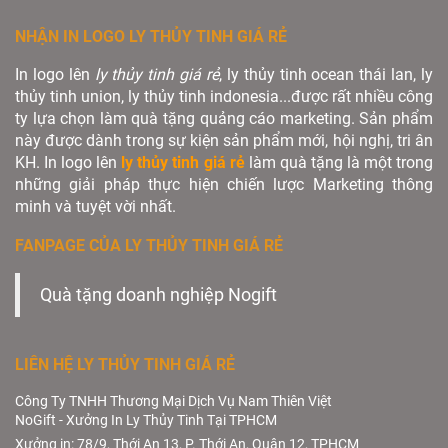
NHẬN IN LOGO LY THỦY TINH GIÁ RẺ
In logo lên
ly thủy tinh giá rẻ
, ly thủy tinh ocean thái lan, ly
thủy tinh union, ly thủy tinh indonesia...được rất nhiều công
ty lựa chọn làm quà tặng quảng cáo marketing. Sản phẩm
này được dành trong sự kiện sản phẩm mới, hội nghị, tri ân
KH. In logo lên
ly thủy tinh giá rẻ
làm quà tặng là một trong
những giải pháp thực hiện chiến lược Marketing thông
minh và tuyệt vời nhất.
FANPAGE CỦA LY THỦY TINH GIÁ RẺ
Quà tặng doanh nghiệp Nogift
LIÊN HỆ LY THỦY TINH GIÁ RẺ
Công Ty TNHH Thương Mại Dịch Vụ Nam Thiên Việt
NoGift - Xưởng In Ly Thủy Tinh Tại TPHCM
Xưởng in: 78/9, Thới An 13, P. Thới An, Quận 12, TPHCM