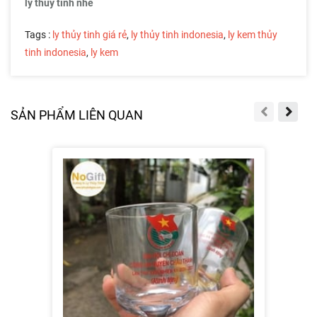
ly thủy tinh nhé
Tags :
ly thủy tinh giá rẻ
,
ly thủy tinh indonesia
,
ly kem thủy
tinh indonesia
,
ly kem
SẢN PHẨM LIÊN QUAN