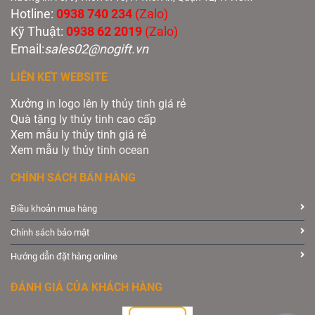
Hotline:
0938 740 234
(Zalo)
Kỹ Thuật:
0938 62 2019
(Zalo)
Email:
sales02@nogift.vn
LIÊN KẾT WEBSITE
Xưởng
in logo lên ly thủy tinh giá rẻ
Quà tặng
ly thủy tinh
cao cấp
Xem mẫu
ly th
ủy tinh giá rẻ
Xem mẫu
ly th
ủy
tinh ocean
CHÍNH SÁCH BÁN HÀNG
Điều khoản mua hàng
Chính sách bảo mật
Hướng dẫn đặt hàng online
ĐÁNH GIÁ CỦA KHÁCH HÀNG