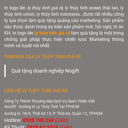
In logo lên
ly thủy tinh giá rẻ
, ly thủy tinh ocean thái lan, ly
thủy tinh union, ly thủy tinh indonesia...được rất nhiều công
ty lựa chọn làm quà tặng quảng cáo marketing. Sản phẩm
này được dành trong sự kiện sản phẩm mới, hội nghị, tri ân
KH. In logo lên
ly thủy tinh giá rẻ
làm quà tặng là một trong
những giải pháp thực hiện chiến lược Marketing thông
minh và tuyệt vời nhất.
FANPAGE CỦA LY THỦY TINH GIÁ RẺ
Quà tặng doanh nghiệp Nogift
LIÊN HỆ LY THỦY TINH GIÁ RẺ
Công Ty TNHH Thương Mại Dịch Vụ Nam Thiên Việt
NoGift - Xưởng In Ly Thủy Tinh Tại TPHCM
Xưởng in: 78/9, Thới An 13, P. Thới An, Quận 12, TPHCM
Hotline:
0938 740 234
(Zalo)
Kỹ Thuật:
0938 62 2019
(Zalo)