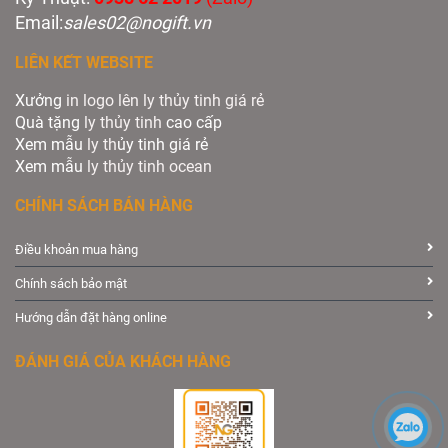
Email:
sales02@nogift.vn
LIÊN KẾT WEBSITE
Xưởng
in logo lên ly thủy tinh giá rẻ
Quà tặng
ly thủy tinh
cao cấp
Xem mẫu
ly th
ủy tinh giá rẻ
Xem mẫu
ly th
ủy
tinh ocean
CHÍNH SÁCH BÁN HÀNG
Điều khoản mua hàng
Chính sách bảo mật
Hướng dẫn đặt hàng online
ĐÁNH GIÁ CỦA KHÁCH HÀNG