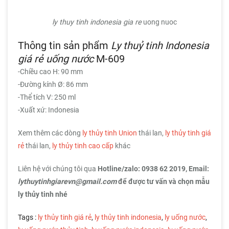
ly thuy tinh indonesia gia re
uong nuoc
Thông tin sản phẩm
Ly thuỷ tinh Indonesia
giá rẻ uống nước
M-609
-Chiều cao H: 90 mm
-Đường kính Ø: 86 mm
-Thể tích V: 250 ml
-Xuất xứ: Indonesia
Xem thêm các dòng
ly thủy tinh Union
thái lan,
ly thủy tinh giá
rẻ
thái lan,
ly thủy tinh cao cấp
khác
Liên hệ với chúng tôi qua
Hotline/zalo:
0938 62 2019
, Email:
lythuytinhgiarevn@gmail.com
để được tư vấn và chọn mẫu
ly thủy tinh nhé
Tags :
ly thủy tinh giá rẻ
,
ly thủy tinh indonesia
,
ly uống nước
,