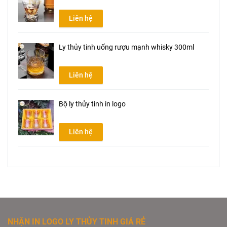
Liên hệ
Ly thủy tinh uống rượu mạnh whisky 300ml
Liên hệ
Bộ ly thủy tinh in logo
Liên hệ
NHẬN IN LOGO LY THỦY TINH GIÁ RẺ