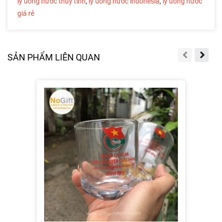
ly uống nước thủy tinh
,
ly uống nước indonesia
,
ly uống nước
giá rẻ
SẢN PHẨM LIÊN QUAN