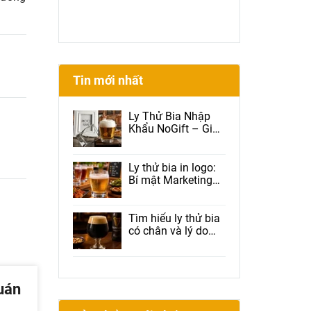
Tin mới nhất
Ly Thử Bia Nhập
Khẩu NoGift – Giải
Pháp Được Brewery
Và Beer Club Tin
Dùng
Ly thử bia in logo:
Bí mật Marketing
giúp nhà hàng tăng
doanh thu, tăng
Check-in và giữ
Tìm hiểu ly thử bia
chân khách hàng
có chân và lý do
được nhiều nhà
hàng lựa chọn
uán