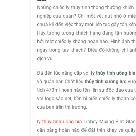
Những chiếc ly thủy tinh thông thường khiến 
nghiệp của quán? Chỉ một vết nứt nhỏ ở miệ
chưa kể đến việc thay mới liên tục gây tốn ké
Hãy tưởng tượng khách hàng đang tận hưở
bởi một chiếc ly không hoàn hảo. Hình ảnh th
ngay trong tay khách? Điều đó không chỉ ả
dịch vụ.
Đã đến lúc nâng cấp với
ly thủy tinh uống bi
và quán bar. Chất liệu
thủy tinh cường lực
vượt
tích 473ml hoàn hảo tôn lên sự độc đáo của t
với logo sắc nét, bền bỉ biến chiếc ly thành
của bạn trên thị trường.
ly thủy tinh uống bia
Libbey Mixing Pint Glas
cân bằng hoàn hảo để đặt trên khay và quầy đ