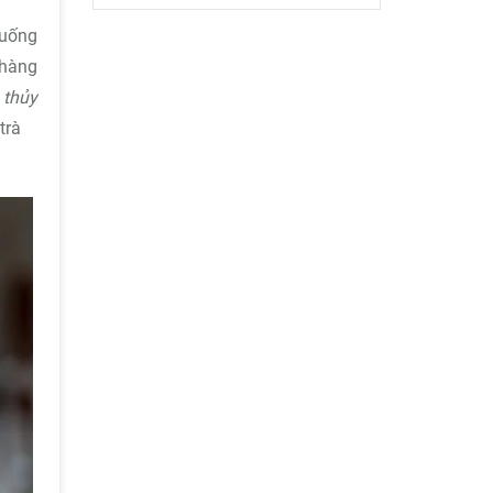
 uống
 hàng
 thủy
trà