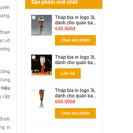
Sản phẩm mới nhất
huyên
hàng,
Tháp bia in logo 3L
dành cho quán bar
nhà hàng bia màu
630.000đ
 đoạn
gold
Chọn sản phẩm
ặc vỡ
lượng
Tháp bia in logo 3L
dành cho quán bar
nhà hàng bia màu
 công
đỏ
Liên hệ
 Dung
 hiệu
Tháp bia in logo 3L
dành cho quán bar
g cấp
nhà hàng bia màu
650.000đ
Silver
Chọn sản phẩm
 được
ng vị