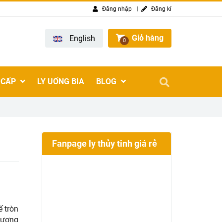
Đăng nhập
Đăng kí
Giỏ hàng
English
0
 CẤP
LY UỐNG BIA
BLOG
Fanpage ly thủy tinh giá rẻ
ế tròn
thương