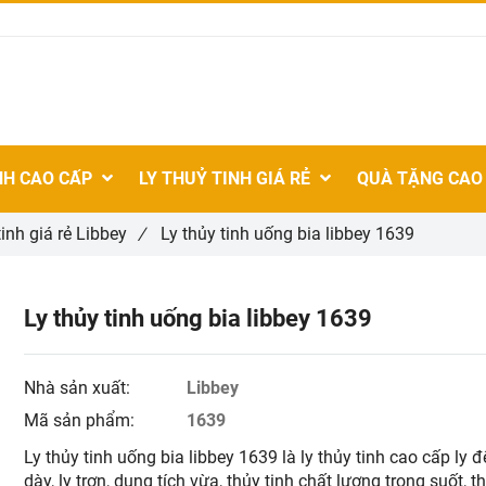
NH CAO CẤP
LY THUỶ TINH GIÁ RẺ
QUÀ TẶNG CAO
tinh giá rẻ Libbey
/
Ly thủy tinh uống bia libbey 1639
Ly thủy tinh uống bia libbey 1639
Nhà sản xuất:
Libbey
Mã sản phẩm:
1639
Ly thủy tinh uống bia libbey 1639 là ly thủy tinh cao cấp ly đ
dày, ly trơn, dung tích vừa, thủy tinh chất lượng trong suốt, 