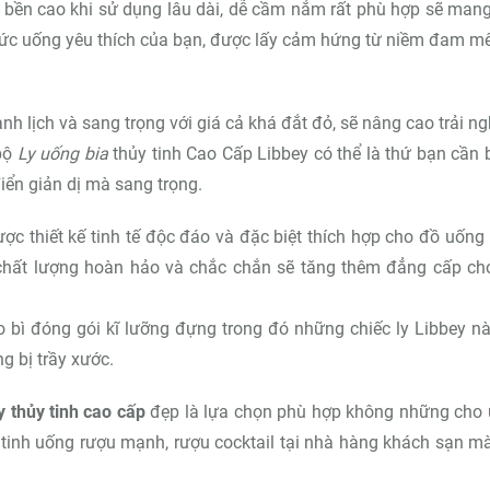
 bền cao khi sử dụng lâu dài, dễ cầm nắm rất phù hợp sẽ man
hức uống yêu thích của bạn, được lấy cảm hứng từ niềm đam m
nh lịch và sang trọng với giá cả khá đắt đỏ, sẽ nâng cao trải n
 bộ
Ly uống bia
thủy tinh Cao Cấp Libbey có thể là thứ bạn cần b
điển giản dị mà sang trọng.
ược thiết kế tinh tế độc đáo và đặc biệt thích hợp cho đồ uống 
, chất lượng hoàn hảo và chắc chắn sẽ tăng thêm đẳng cấp cho
 bì đóng gói kĩ lưỡng đựng trong đó những chiếc ly Libbey nà
g bị trầy xước.
ly thủy tinh cao cấp
đẹp là lựa chọn phù hợp không những cho
 tinh uống rượu mạnh, rượu cocktail tại nhà hàng khách sạn m