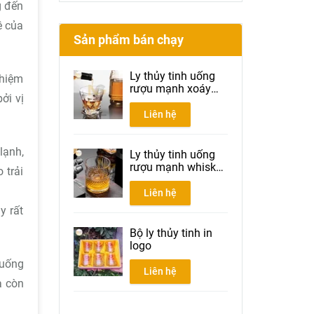
g đến
ê của
Sản phẩm bán chạy
Ly thủy tinh uống
ghiệm
rượu mạnh xoáy
ởi vị
300ml
Liên hệ
lạnh,
Ly thủy tinh uống
rượu mạnh whisky
 trải
300ml
Liên hệ
y rất
Bộ ly thủy tinh in
logo
 uống
Liên hệ
à còn