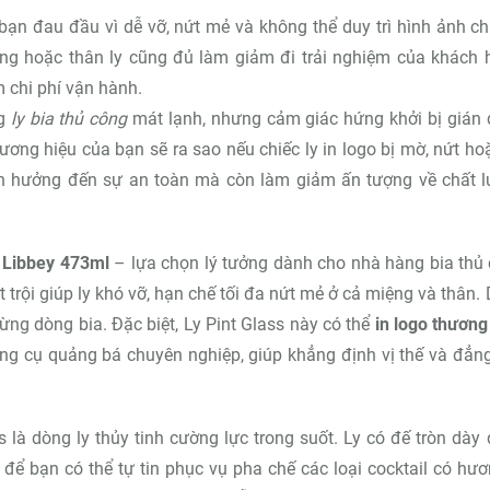
bạn đau đầu vì dễ vỡ, nứt mẻ và không thể duy trì hình ảnh c
ng hoặc thân ly cũng đủ làm giảm đi trải nghiệm của khách 
m chi phí vận hành.
ng
ly bia thủ công
mát lạnh, nhưng cảm giác hứng khởi bị gián
ương hiệu của bạn sẽ ra sao nếu chiếc ly in logo bị mờ, nứt ho
nh hưởng đến sự an toàn mà còn làm giảm ấn tượng về chất 
a Libbey 473ml
– lựa chọn lý tưởng dành cho nhà hàng bia thủ
 trội giúp ly khó vỡ, hạn chế tối đa nứt mẻ ở cả miệng và thân.
ừng dòng bia. Đặc biệt, Ly Pint Glass này có thể
in logo thương
 công cụ quảng bá chuyên nghiệp, giúp khẳng định vị thế và đẳn
s là dòng ly thủy tinh cường lực trong suốt. Ly có đế tròn dày
ể bạn có thể tự tin phục vụ pha chế các loại cocktail có hươ