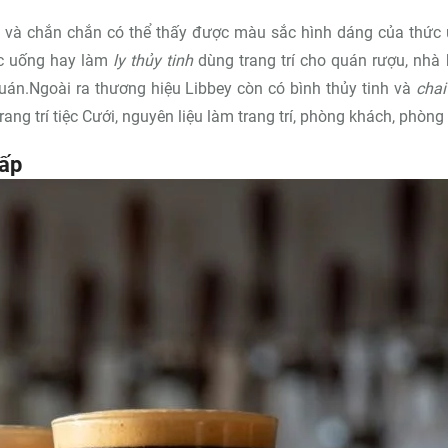
y và chắn chắn có thể thấy được màu sắc hình dáng của thức
ức uống hay làm
ly thủy tinh
dùng trang trí cho quán rượu, nhà
uán.Ngoài ra thương hiệu Libbey còn có bình thủy tinh và
chai
trang trí tiệc Cưới, nguyên liệu làm trang trí, phòng khách, phòng 
cấp