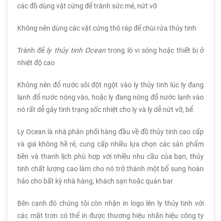
các đồ dùng vật cứng để tránh sức mẻ, nứt vỡ
Không nên dùng các vật cứng thô ráp để chùi rửa thủy tinh
Tránh để
ly thủy tinh Ocean
trong lò vi sóng hoặc thiết bị ở
nhiệt độ cao
Không nên đổ nước sôi đột ngột vào ly thủy tinh lúc ly đang
lạnh đổ nước nóng vào, hoặc ly đang nóng đổ nước lạnh vào
nó rất dễ gây tình trạng sốc nhiệt cho ly và ly dễ nứt vỡ, bể.
Ly Ocean là nhà phân phối hàng đầu về đồ thủy tinh cao cấp
và giá không hề rẻ, cung cấp nhiều lựa chọn các sản phẩm
bền và thanh lịch phù hợp với nhiều nhu cầu của bạn, thủy
tinh chất lượng cao làm cho nó trở thành một bổ sung hoàn
hảo cho bất kỳ nhà hàng, khách sạn hoặc quán bar
Bên cạnh đó chúng tôi còn nhận in logo lên ly thủy tinh với
các mặt trơn có thể in được thương hiệu nhãn hiệu công ty