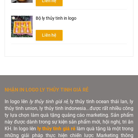
Liên hệ
Bộ ly thủy tinh in logo
Liên hệ
NHẬN IN LOGO LY THỦY TINH GIÁ RẺ
In logo lên
ly thủy tinh giá rẻ
, ly thủy tinh ocean thái lan, ly
thủy tinh union, ly thủy tinh indonesia...được rất nhiều công
ty lựa chọn làm quà tặng quảng cáo marketing. Sản phẩm
này được dành trong sự kiện sản phẩm mới, hội nghị, tri ân
KH. In logo lên
ly thủy tinh giá rẻ
làm quà tặng là một trong
những giải pháp thực hiện chiến lược Marketing thông