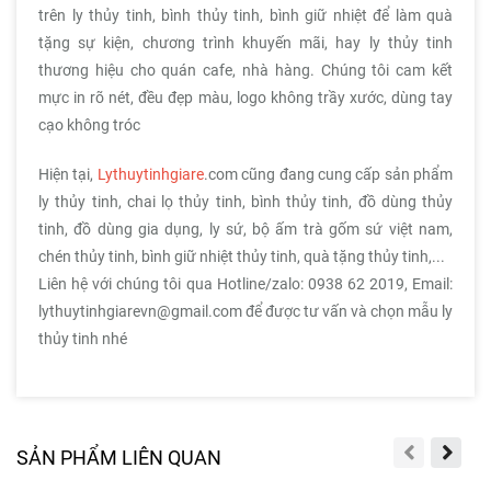
trên ly thủy tinh, bình thủy tinh, bình giữ nhiệt để làm quà
tặng sự kiện, chương trình khuyến mãi, hay ly thủy tinh
thương hiệu cho quán cafe, nhà hàng. Chúng tôi cam kết
mực in rõ nét, đều đẹp màu, logo không trầy xước, dùng tay
cạo không tróc
Hiện tại,
Lythuytinhgiare
.com cũng đang cung cấp sản phẩm
ly thủy tinh, chai lọ thủy tinh, bình thủy tinh, đồ dùng thủy
tinh, đồ dùng gia dụng, ly sứ, bộ ấm trà gốm sứ việt nam,
chén thủy tinh, bình giữ nhiệt thủy tinh, quà tặng thủy tinh,...
Liên hệ với chúng tôi qua Hotline/zalo: 0938 62 2019, Email:
lythuytinhgiarevn@gmail.com để được tư vấn và chọn mẫu ly
thủy tinh nhé
SẢN PHẨM LIÊN QUAN