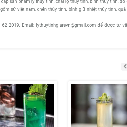
ấp sản phẩm ly thủy tinh, chai lọ thủy tinh, bình thủy tinh, đồ
 gốm sứ việt nam, chén thủy tinh, bình giữ nhiệt thủy tinh, quà
38 62 2019, Email: lythuytinhgiarevn@gmail.com để được tư v