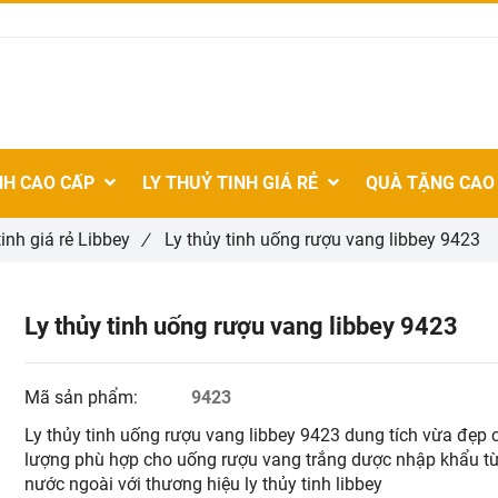
NH CAO CẤP
LY THUỶ TINH GIÁ RẺ
QUÀ TẶNG CAO
tinh giá rẻ Libbey
/
Ly thủy tinh uống rượu vang libbey 9423
Ly thủy tinh uống rượu vang libbey 9423
Mã sản phẩm:
9423
Ly thủy tinh uống rượu vang libbey 9423 dung tích vừa đẹp 
lượng phù hợp cho uống rượu vang trắng dược nhập khẩu t
nước ngoài với thương hiệu ly thủy tinh libbey