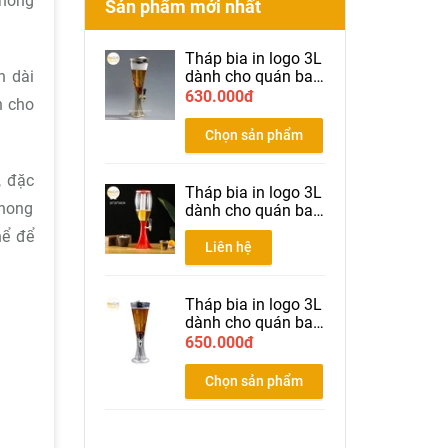
không
Sản phẩm mới nhất
Tháp bia in logo 3L
dành cho quán bar
n dài
nhà hàng bia màu
630.000đ
n cho
gold
Chọn sản phẩm
, đặc
Tháp bia in logo 3L
phong
dành cho quán bar
nhà hàng bia màu
hể để
đỏ
Liên hệ
Tháp bia in logo 3L
dành cho quán bar
nhà hàng bia màu
650.000đ
Silver
Chọn sản phẩm