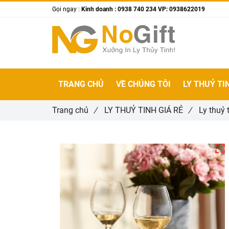
Gọi ngay :
Kinh doanh : 0938 740 234 VP: 0938622019
TRANG CHỦ
VỀ CHÚNG TÔI
LY THUỶ TI
Trang chủ
/
LY THUỶ TINH GIÁ RẺ
/
Ly thuỷ 