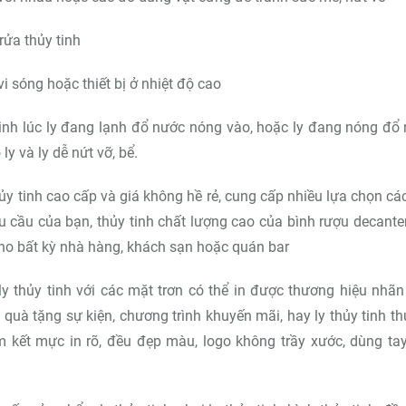
rửa thủy tinh
vi sóng hoặc thiết bị ở nhiệt độ cao
tinh lúc ly đang lạnh đổ nước nóng vào, hoặc ly đang nóng đổ
ly và ly dễ nứt vỡ, bể.
ủy tinh cao cấp và giá không hề rẻ, cung cấp nhiều lựa chọn cá
 cầu của bạn, thủy tinh chất lượng cao của bình rượu decante
ho bất kỳ nhà hàng, khách sạn hoặc quán bar
y thủy tinh với các mặt trơn có thể in được thương hiệu nhãn
àm quà tặng sự kiện, chương trình khuyến mãi, hay ly thủy tinh t
m kết mực in rõ, đều đẹp màu, logo không trầy xước, dùng ta