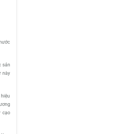
 nước
c sản
r này
 hiệu
hương
y cạo