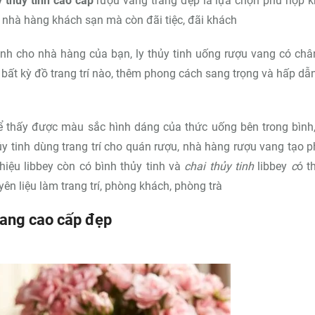
y thủy tinh cao cấp
rượu vang trắng đẹp là lựa chọn phù hợp 
 nhà hàng khách sạn mà còn đãi tiệc, đãi khách
ành cho nhà hàng của bạn, ly thủy tinh uống rượu vang có châ
 bất kỳ đồ trang trí nào, thêm phong cách sang trọng và hấp dẫ
hể thấy được màu sắc hình dáng của thức uống bên trong bình
ủy tinh dùng trang trí cho quán rượu, nhà hàng rượu vang tạo 
hiệu libbey còn có bình thủy tinh và
chai thủy tinh
libbey
c
ó t
guyên liệu làm trang trí, phòng khách, phòng trà
 vang cao cấp đẹp