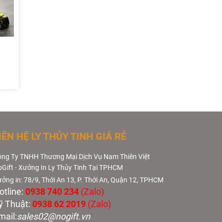
Ly thủy tinh uống bia libbey
Ly thủy t
3808
3807
Liên hệ
Liên hệ
IÊN HỆ LY THỦY TINH GIÁ RẺ
ng Ty TNHH Thương Mại Dịch Vụ Nam Thiên Việt
Gift - Xưởng In Ly Thủy Tinh Tại TPHCM
ởng in: 78/9, Thới An 13, P. Thới An, Quận 12, TPHCM
otline:
0938 740 234
(Zalo)
ỹ Thuật:
0938 62 2019
(Zalo)
mail:
sales02@nogift.vn