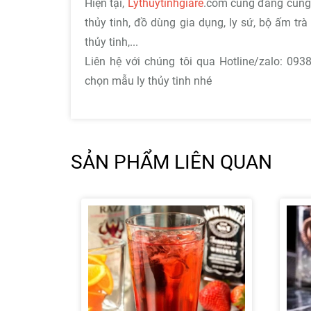
Hiện tại,
Lythuytinhgiare
.com cũng đang cung c
thủy tinh, đồ dùng gia dụng, ly sứ, bộ ấm trà
thủy tinh,...
Liên hệ với chúng tôi qua Hotline/zalo: 09
chọn mẫu ly thủy tinh nhé
SẢN PHẨM LIÊN QUAN