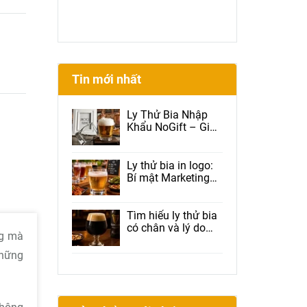
Tin mới nhất
Ly Thử Bia Nhập
Khẩu NoGift – Giải
Pháp Được Brewery
Và Beer Club Tin
Dùng
Ly thử bia in logo:
Bí mật Marketing
giúp nhà hàng tăng
doanh thu, tăng
Check-in và giữ
Tìm hiểu ly thử bia
chân khách hàng
có chân và lý do
ng mà
được nhiều nhà
hàng lựa chọn
những