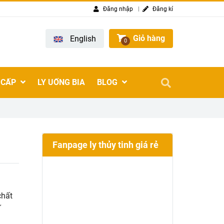
Đăng nhập
Đăng kí
Giỏ hàng
English
0
 CẤP
LY UỐNG BIA
BLOG
Fanpage ly thủy tinh giá rẻ
chất
ừ