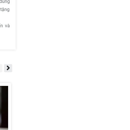
 dùng
 tặng
ấn và