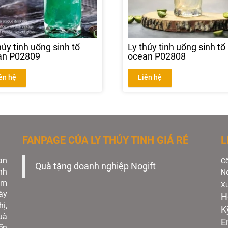
hủy tinh uống sinh tố
Ly thủy tinh uống sinh tố
an P02809
ocean P02808
ên hệ
Liên hệ
FANPAGE CỦA LY THỦY TINH GIÁ RẺ
L
an
Cô
Quà tặng doanh nghiệp Nogift
nh
No
àm
Xư
ày
H
ị,
K
uà
E
ến