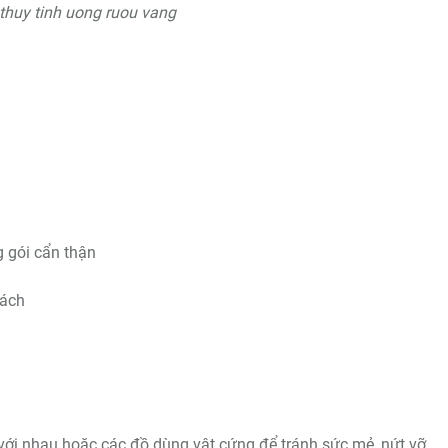
 thuy tinh uong ruou vang
 gói cẩn thận
cách
với nhau hoặc các đồ dùng vật cứng để tránh sức mẻ, nứt vỡ