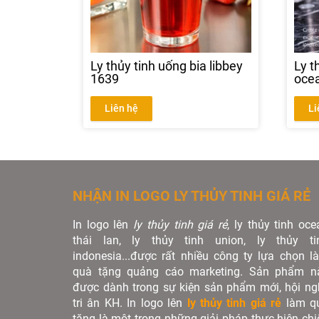
Ly thủy tinh uống bia libbey
Ly t
1639
oce
Liên hệ
Li
NHẬN IN LOGO LY THỦY TINH GIÁ RẺ
In logo lên
ly thủy tinh giá rẻ
, ly thủy tinh oce
thái lan, ly thủy tinh union, ly thủy ti
indonesia...được rất nhiều công ty lựa chọn l
quà tặng quảng cáo marketing. Sản phẩm n
được dành trong sự kiện sản phẩm mới, hội ngh
tri ân KH. In logo lên
ly thủy tinh giá rẻ
làm q
tặng là một trong những giải pháp thực hiện chi