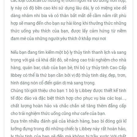
các loại cocktail có hương vị thơm ngon và đồ uống hỗn hợp,
ly này có độ bền cao khi sử dụng lâu dài, ly có miệng xòe dễ
dàng nhâm nhi bia và có thân bắt mắt dễ cầm nắm rất phù
hợp sẽ mang đến cho bạn sự hài lòng khi thưởng thức những
thức uống yêu thích của bạn, được lấy cảm hứng từ niềm
đam mê của những người yêu thích ở khắp mọi nơi
Nếu bạn đang tìm kiếm một bộ ly thủy tinh thanh lịch và sang
trọng với giá cả khá đắt đỏ, sẽ nâng cao trải nghiệm cho nhà
hàng, quán bar, club của bạn bè, thì bộ Ly thủy tinh Cao Cấp
libbey có thể là thứ bạn cần bởi vị độ thủy tinh dày, đẹp, trơn,
hình dáng nón cổ điển giản dị mà sang trọng.
Chúng tôi giới thiệu cho bạn 1 bộ ly Libbey được thiết kế tinh
tế độc đáo và đặc biệt thích hợp cho phục vụ bia các loại...,
chất lượng hoàn hảo và chắc chắn sẽ tăng thêm đẳng cấp
cho trải nghiệm thức uống cũng như cafe của bạn.
Dựa trên nhiều đánh giá của khách hàng, bao bì đóng gói kĩ
lưỡng đựng trong đó những chiếc ly Libbey này rất hoàn hảo,
ly thủy tinh của bạn sẽ đến mà không bị trầy xước.Với chất