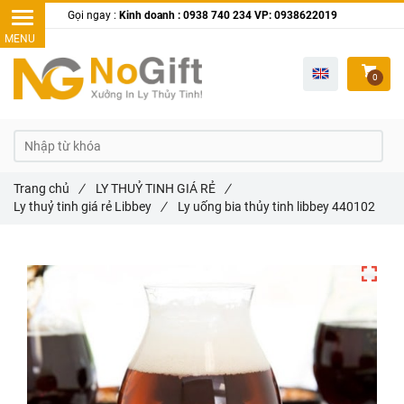
Gọi ngay :
Kinh doanh : 0938 740 234 VP: 0938622019
0
Trang chủ
/
LY THUỶ TINH GIÁ RẺ
/
Ly thuỷ tinh giá rẻ Libbey
/
Ly uống bia thủy tinh libbey 440102