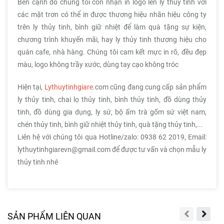
Bên cạnh đó chúng tôi còn nhận in logo lên ly thủy tinh với
các mặt trơn có thể in được thương hiệu nhãn hiệu công ty
trên ly thủy tinh, bình giữ nhiệt để làm quà tặng sự kiện,
chương trình khuyến mãi, hay ly thủy tinh thương hiệu cho
quán cafe, nhà hàng. Chúng tôi cam kết mực in rõ, đều đẹp
màu, logo không trầy xước, dùng tay cạo không tróc
Hiện tại,
Lythuytinhgiare
.com cũng đang cung cấp sản phẩm
ly thủy tinh, chai lọ thủy tinh, bình thủy tinh, đồ dùng thủy
tinh, đồ dùng gia dụng, ly sứ, bộ ấm trà gốm sứ việt nam,
chén thủy tinh, bình giữ nhiệt thủy tinh, quà tặng thủy tinh,...
Liên hệ với chúng tôi qua Hotline/zalo: 0938 62 2019, Email:
lythuytinhgiarevn@gmail.com để được tư vấn và chọn mẫu ly
thủy tinh nhé
SẢN PHẨM LIÊN QUAN