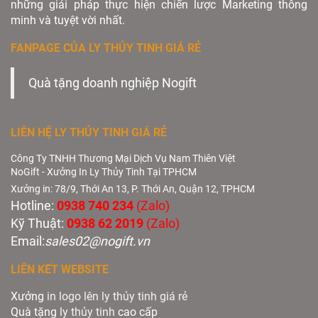
những giải pháp thực hiện chiến lược Marketing thông
minh và tuyệt vời nhất.
FANPAGE CỦA LY THỦY TINH GIÁ RẺ
Quà tặng doanh nghiệp Nogift
LIÊN HỆ LY THỦY TINH GIÁ RẺ
Công Ty TNHH Thương Mại Dịch Vụ Nam Thiên Việt
NoGift - Xưởng In Ly Thủy Tinh Tại TPHCM
Xưởng in: 78/9, Thới An 13, P. Thới An, Quận 12, TPHCM
Hotline:
0938 740 234
(Zalo)
Kỹ Thuật:
0938 62 2019
(Zalo)
Email:
sales02@nogift.vn
LIÊN KẾT WEBSITE
Xưởng
in logo lên ly thủy tinh giá rẻ
Quà tặng
ly thủy tinh
cao cấp