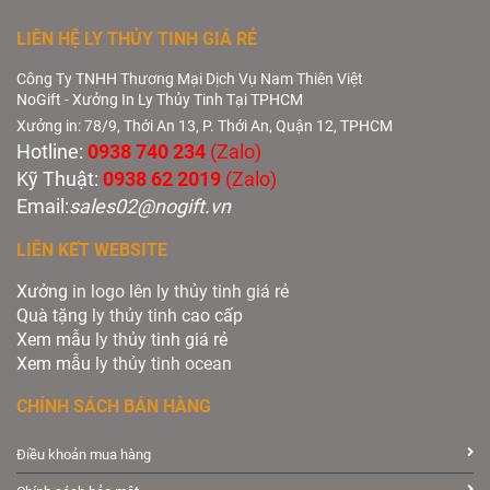
LIÊN HỆ LY THỦY TINH GIÁ RẺ
Công Ty TNHH Thương Mại Dịch Vụ Nam Thiên Việt
NoGift - Xưởng In Ly Thủy Tinh Tại TPHCM
Xưởng in: 78/9, Thới An 13, P. Thới An, Quận 12, TPHCM
Hotline:
0938 740 234
(Zalo)
Kỹ Thuật:
0938 62 2019
(Zalo)
Email:
sales02@nogift.vn
LIÊN KẾT WEBSITE
Xưởng
in logo lên ly thủy tinh giá rẻ
Quà tặng
ly thủy tinh
cao cấp
Xem mẫu
ly th
ủy tinh giá rẻ
Xem mẫu
ly th
ủy
tinh ocean
CHÍNH SÁCH BÁN HÀNG
Điều khoản mua hàng