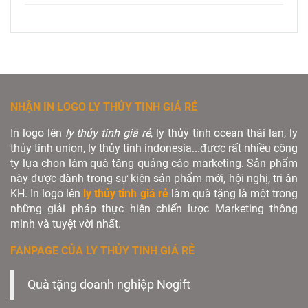
NHẬN IN LOGO LY THỦY TINH GIÁ RẺ
In logo lên
ly thủy tinh giá rẻ
, ly thủy tinh ocean thái lan, ly
thủy tinh union, ly thủy tinh indonesia...được rất nhiều công
ty lựa chọn làm quà tặng quảng cáo marketing. Sản phẩm
này được dành trong sự kiện sản phẩm mới, hội nghị, tri ân
KH. In logo lên
ly thủy tinh giá rẻ
làm quà tặng là một trong
những giải pháp thực hiện chiến lược Marketing thông
minh và tuyệt vời nhất.
FANPAGE CỦA LY THỦY TINH GIÁ RẺ
Quà tặng doanh nghiệp Nogift