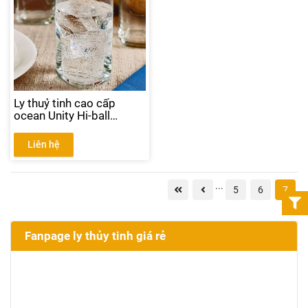
Ly thuỷ tinh cao cấp
ocean Unity Hi-ball
B02113
Liên hệ
...
5
6
7
Fanpage ly thủy tinh giá rẻ